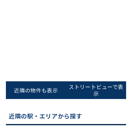
ビルコード：
172272
をお伝えいただくと
スムーズにご案内できます
ストリートビューで表
近隣の物件も表示
示
0120-620-213
平日 9:00〜18:00
近隣の駅・エリアから探す
電話でお問い合わせ