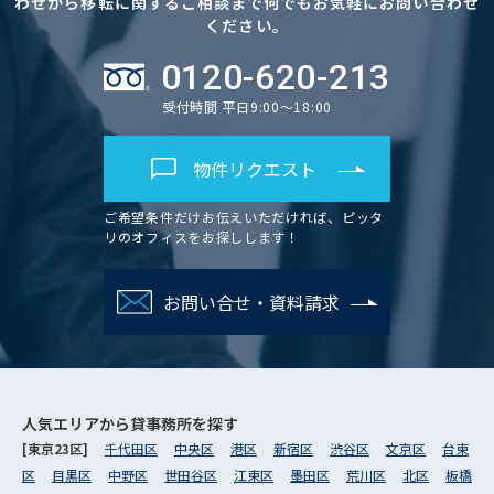
わせから移転に関するご相談まで何でもお気軽にお問い合わせ
ください。
0120-620-213
受付時間 平日9:00～18:00
物件リクエスト
ご希望条件だけお伝えいただければ、ピッタ
リのオフィスをお探しします！
お問い合せ・資料請求
人気エリアから
貸事務所を探す
[東京23区]
千代田区
中央区
港区
新宿区
渋谷区
文京区
台東
区
目黒区
中野区
世田谷区
江東区
墨田区
荒川区
北区
板橋