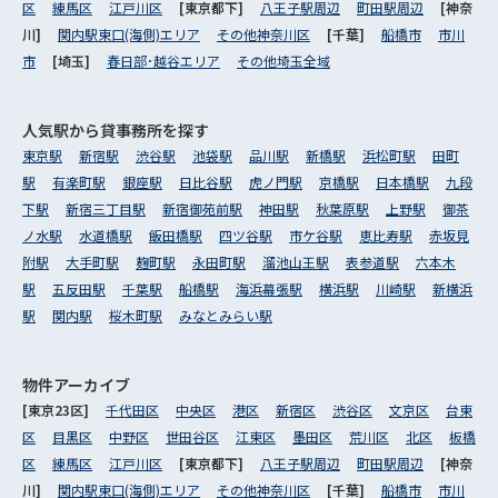
区
練馬区
江戸川区
[東京都下]
八王子駅周辺
町田駅周辺
[神奈
川]
関内駅東口(海側)エリア
その他神奈川区
[千葉]
船橋市
市川
市
[埼玉]
春日部･越谷エリア
その他埼玉全域
人気駅から
貸事務所を探す
東京駅
新宿駅
渋谷駅
池袋駅
品川駅
新橋駅
浜松町駅
田町
駅
有楽町駅
銀座駅
日比谷駅
虎ノ門駅
京橋駅
日本橋駅
九段
下駅
新宿三丁目駅
新宿御苑前駅
神田駅
秋葉原駅
上野駅
御茶
ノ水駅
水道橋駅
飯田橋駅
四ツ谷駅
市ケ谷駅
恵比寿駅
赤坂見
附駅
大手町駅
麹町駅
永田町駅
溜池山王駅
表参道駅
六本木
駅
五反田駅
千葉駅
船橋駅
海浜幕張駅
横浜駅
川崎駅
新横浜
駅
関内駅
桜木町駅
みなとみらい駅
物件アーカイブ
[東京23区]
千代田区
中央区
港区
新宿区
渋谷区
文京区
台東
区
目黒区
中野区
世田谷区
江東区
墨田区
荒川区
北区
板橋
区
練馬区
江戸川区
[東京都下]
八王子駅周辺
町田駅周辺
[神奈
川]
関内駅東口(海側)エリア
その他神奈川区
[千葉]
船橋市
市川