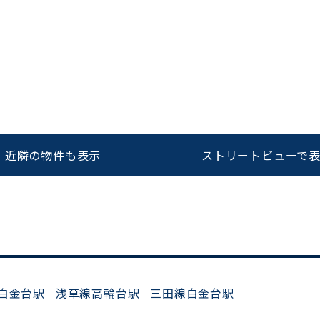
をお伝えいただくと
ビルコード：
172272
スムーズにご案内できます
0120-620-213
近隣の物件も表示
ストリートビューで
平日 9:00〜18:00
白金台駅
浅草線高輪台駅
三田線白金台駅