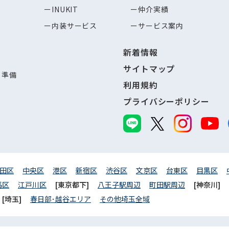
INUKIT
仲介実績
内装サービス
サービス案内
新着情報
サイトマップ
し準備
利用規約
プライバシーポリシー
田区
中央区
港区
新宿区
渋谷区
文京区
台東区
目黒区
馬区
江戸川区
[東京都下]
八王子駅周辺
町田駅周辺
[神奈川]
[埼玉]
春日部･越谷エリア
その他埼玉全域