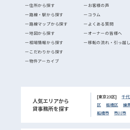
住所から探す
お客様の声
路線・駅から探す
コラム
路線マップから探す
よくある質問
地図から探す
オーナーの皆様へ
相場情報から探す
移転の流れ・引っ越
こだわりから探す
物件アーカイブ
[東京23区]
千代
人気エリアから
区
板橋区
練
貸事務所を探す
船橋市
市川市