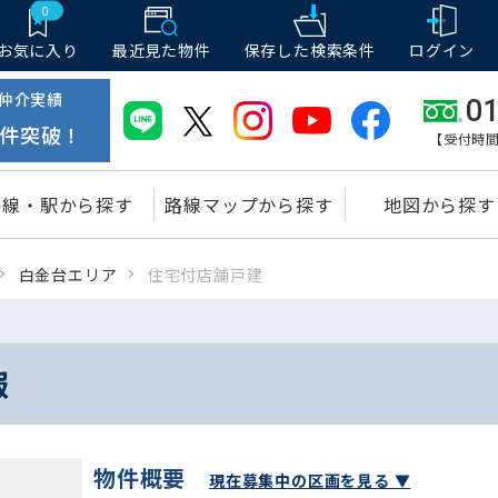
0
お気に入り
最近見た物件
保存した
検索条件
ログイン
仲介実績
01
件突破！
【受付時間
路線・駅から探す
路線マップから探す
地図から探す
白金台エリア
住宅付店舗戸建
報
物件概要
現在募集中の区画を見る ▼