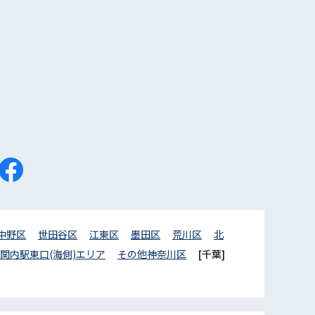
中野区
世田谷区
江東区
墨田区
荒川区
北
関内駅東口(海側)エリア
その他神奈川区
[千葉]