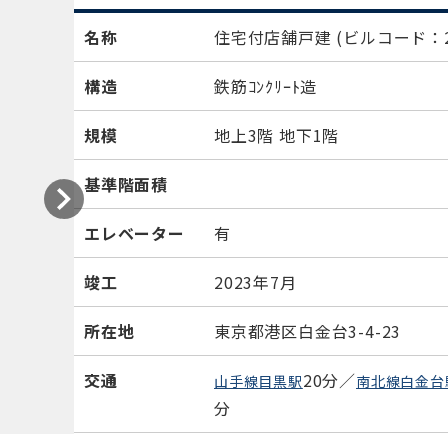
名称
住宅付店舗戸建
(ビルコード：21
構造
鉄筋ｺﾝｸﾘｰﾄ造
規模
地上3階 地下1階
基準階面積
エレベーター
有
竣工
2023年7月
所在地
東京都港区白金台3-4-23
交通
20分／
山手線目黒駅
南北線白金台
分