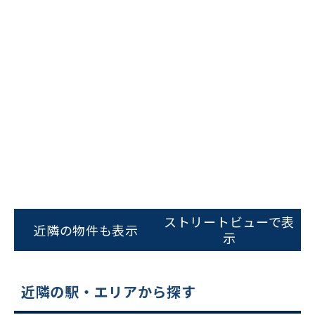
ビルコード：
172272
をお伝えいただくと
スムーズにご案内できます
ストリートビューで表
近隣の物件も表示
示
0120-620-213
平日 9:00〜18:00
近隣の駅・エリアから探す
電話でお問い合わせ