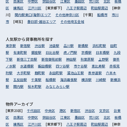
区
目黒区
中野区
世田谷区
江東区
墨田区
荒川区
北区
板橋
区
練馬区
江戸川区
[東京都下]
八王子駅周辺
町田駅周辺
[神奈
川]
関内駅東口(海側)エリア
その他神奈川区
[千葉]
船橋市
市川
市
[埼玉]
春日部･越谷エリア
その他埼玉全域
人気駅から
貸事務所を探す
東京駅
新宿駅
渋谷駅
池袋駅
品川駅
新橋駅
浜松町駅
田町
駅
有楽町駅
銀座駅
日比谷駅
虎ノ門駅
京橋駅
日本橋駅
九段
下駅
新宿三丁目駅
新宿御苑前駅
神田駅
秋葉原駅
上野駅
御茶
ノ水駅
水道橋駅
飯田橋駅
四ツ谷駅
市ケ谷駅
恵比寿駅
赤坂見
附駅
大手町駅
麹町駅
永田町駅
溜池山王駅
表参道駅
六本木
駅
五反田駅
千葉駅
船橋駅
海浜幕張駅
横浜駅
川崎駅
新横浜
駅
関内駅
桜木町駅
みなとみらい駅
物件アーカイブ
[東京23区]
千代田区
中央区
港区
新宿区
渋谷区
文京区
台東
区
目黒区
中野区
世田谷区
江東区
墨田区
荒川区
北区
板橋
区
練馬区
江戸川区
[東京都下]
八王子駅周辺
町田駅周辺
[神奈