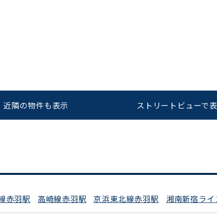
をお伝えいただくと
ビルコード：
172272
スムーズにご案内できます
0120-620-213
近隣の物件も表示
ストリートビューで
平日 9:00〜18:00
線赤羽駅
高崎線赤羽駅
京浜東北線赤羽駅
湘南新宿ライ