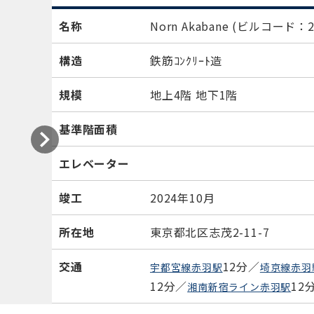
名称
Norn Akabane
(ビルコード：21
構造
鉄筋ｺﾝｸﾘｰﾄ造
規模
地上4階 地下1階
基準階面積
エレベーター
竣工
2024年10月
所在地
東京都北区志茂2-11-7
交通
12分／
宇都宮線赤羽駅
埼京線赤羽
12分／
12
湘南新宿ライン赤羽駅