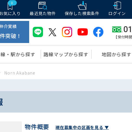
0
お気に入り
最近見た物件
保存した
検索条件
ログイン
仲介実績
01
件突破！
【受付時間
路線・駅から探す
路線マップから探す
地図から探す
Norn Akabane
報
物件概要
現在募集中の区画を見る ▼