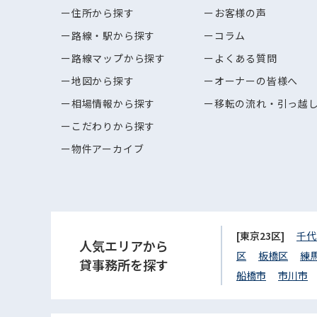
住所から探す
お客様の声
路線・駅から探す
コラム
路線マップから探す
よくある質問
地図から探す
オーナーの皆様へ
相場情報から探す
移転の流れ・引っ越
こだわりから探す
物件アーカイブ
[東京23区]
千代
人気エリアから
区
板橋区
練
貸事務所を探す
船橋市
市川市