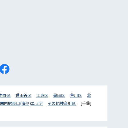
中野区
世田谷区
江東区
墨田区
荒川区
北
関内駅東口(海側)エリア
その他神奈川区
[千葉]