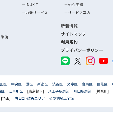
INUKIT
仲介実績
内装サービス
サービス案内
新着情報
サイトマップ
し準備
利用規約
プライバシーポリシー
田区
中央区
港区
新宿区
渋谷区
文京区
台東区
目黒区
馬区
江戸川区
[東京都下]
八王子駅周辺
町田駅周辺
[神奈川]
[埼玉]
春日部･越谷エリア
その他埼玉全域