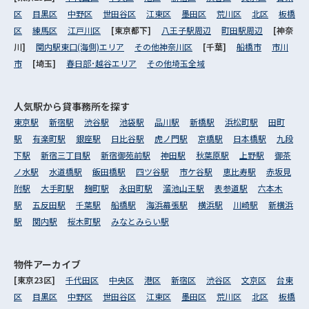
区
目黒区
中野区
世田谷区
江東区
墨田区
荒川区
北区
板橋
区
練馬区
江戸川区
[東京都下]
八王子駅周辺
町田駅周辺
[神奈
川]
関内駅東口(海側)エリア
その他神奈川区
[千葉]
船橋市
市川
市
[埼玉]
春日部･越谷エリア
その他埼玉全域
人気駅から
貸事務所を探す
東京駅
新宿駅
渋谷駅
池袋駅
品川駅
新橋駅
浜松町駅
田町
駅
有楽町駅
銀座駅
日比谷駅
虎ノ門駅
京橋駅
日本橋駅
九段
下駅
新宿三丁目駅
新宿御苑前駅
神田駅
秋葉原駅
上野駅
御茶
ノ水駅
水道橋駅
飯田橋駅
四ツ谷駅
市ケ谷駅
恵比寿駅
赤坂見
附駅
大手町駅
麹町駅
永田町駅
溜池山王駅
表参道駅
六本木
駅
五反田駅
千葉駅
船橋駅
海浜幕張駅
横浜駅
川崎駅
新横浜
駅
関内駅
桜木町駅
みなとみらい駅
物件アーカイブ
[東京23区]
千代田区
中央区
港区
新宿区
渋谷区
文京区
台東
区
目黒区
中野区
世田谷区
江東区
墨田区
荒川区
北区
板橋