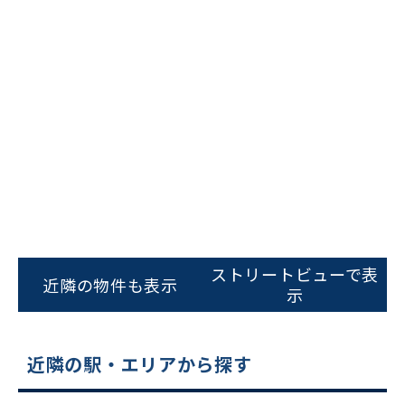
ビルコード：
172272
をお伝えいただくと
ストリートビューで表
スムーズにご案内できます
近隣の物件も表示
示
0120-620-213
平日 9:00〜18:00
近隣の駅・エリアから探す