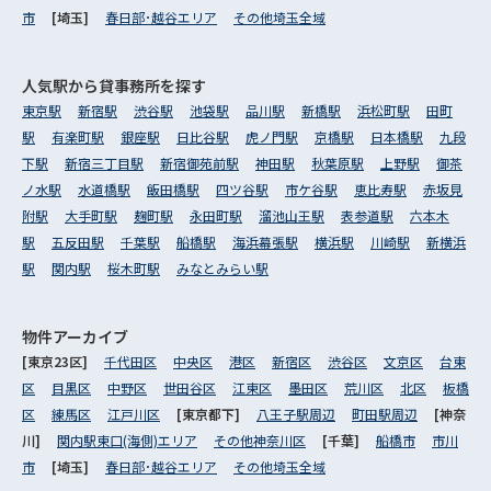
市
[埼玉]
春日部･越谷エリア
その他埼玉全域
人気駅から
貸事務所を探す
東京駅
新宿駅
渋谷駅
池袋駅
品川駅
新橋駅
浜松町駅
田町
駅
有楽町駅
銀座駅
日比谷駅
虎ノ門駅
京橋駅
日本橋駅
九段
下駅
新宿三丁目駅
新宿御苑前駅
神田駅
秋葉原駅
上野駅
御茶
ノ水駅
水道橋駅
飯田橋駅
四ツ谷駅
市ケ谷駅
恵比寿駅
赤坂見
附駅
大手町駅
麹町駅
永田町駅
溜池山王駅
表参道駅
六本木
駅
五反田駅
千葉駅
船橋駅
海浜幕張駅
横浜駅
川崎駅
新横浜
駅
関内駅
桜木町駅
みなとみらい駅
物件アーカイブ
[東京23区]
千代田区
中央区
港区
新宿区
渋谷区
文京区
台東
区
目黒区
中野区
世田谷区
江東区
墨田区
荒川区
北区
板橋
区
練馬区
江戸川区
[東京都下]
八王子駅周辺
町田駅周辺
[神奈
川]
関内駅東口(海側)エリア
その他神奈川区
[千葉]
船橋市
市川
市
[埼玉]
春日部･越谷エリア
その他埼玉全域