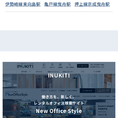
伊勢崎線東向島駅
亀戸線曳舟駅
押上線京成曳舟駅
フォームでお問い合わせ
INUKIT!
働き方を、新しく。
レンタルオフィス検索サイト
New Office Style