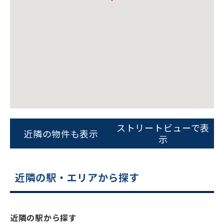
ビルコード：
172272
をお伝えいただくと
ストリートビューで表
近隣の物件も表示
スムーズにご案内できます
示
0120-620-213
近隣の駅・エリアから探す
平日 9:00〜18:00
電話でお問い合わせ
近隣の駅から探す