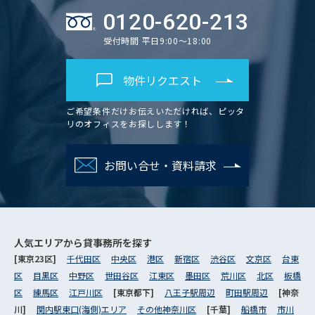
0120-620-213
受付時間 平日9:00～18:00
物件リクエスト
ご希望条件だけお伝えいただければ、ピッタ
リのオフィスをお探しします！
お問い合せ・資料請求
人気エリアから
貸事務所を探す
[東京23区]
千代田区
中央区
港区
新宿区
渋谷区
文京区
台東
区
目黒区
中野区
世田谷区
江東区
墨田区
荒川区
北区
板橋
区
練馬区
江戸川区
[東京都下]
八王子駅周辺
町田駅周辺
[神奈
川]
関内駅東口(海側)エリア
その他神奈川区
[千葉]
船橋市
市川