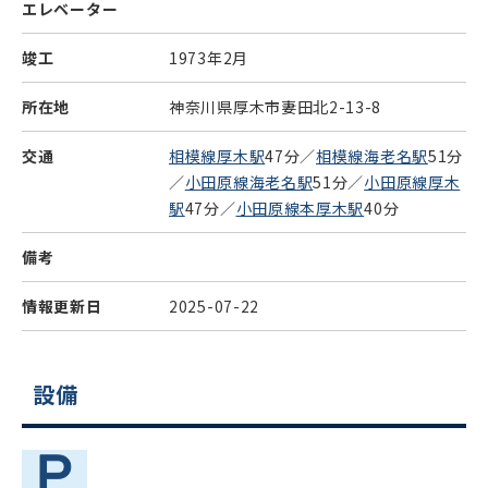
エレベーター
竣工
1973年2月
所在地
神奈川県厚木市妻田北2-13-8
交通
相模線厚木駅
47分／
相模線海老名駅
51分
／
小田原線海老名駅
51分／
小田原線厚木
駅
47分／
小田原線本厚木駅
40分
備考
情報更新日
2025-07-22
設備