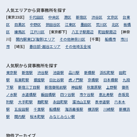
人気エリアから
貸事務所を探す
[東京23区]
千代田区
中央区
港区
新宿区
渋谷区
文京区
台東
区
目黒区
中野区
世田谷区
江東区
墨田区
荒川区
北区
板橋
区
練馬区
江戸川区
[東京都下]
八王子駅周辺
町田駅周辺
[神奈
川]
関内駅東口(海側)エリア
その他神奈川区
[千葉]
船橋市
市川
市
[埼玉]
春日部･越谷エリア
その他埼玉全域
人気駅から
貸事務所を探す
東京駅
新宿駅
渋谷駅
池袋駅
品川駅
新橋駅
浜松町駅
田町
駅
有楽町駅
銀座駅
日比谷駅
虎ノ門駅
京橋駅
日本橋駅
九段
下駅
新宿三丁目駅
新宿御苑前駅
神田駅
秋葉原駅
上野駅
御茶
ノ水駅
水道橋駅
飯田橋駅
四ツ谷駅
市ケ谷駅
恵比寿駅
赤坂見
附駅
大手町駅
麹町駅
永田町駅
溜池山王駅
表参道駅
六本木
駅
五反田駅
千葉駅
船橋駅
海浜幕張駅
横浜駅
川崎駅
新横浜
駅
関内駅
桜木町駅
みなとみらい駅
物件アーカイブ