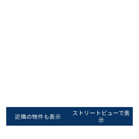
ビルコード：
172272
をお伝えいただくと
スムーズにご案内できます
ストリートビューで表
近隣の物件も表示
示
0120-620-213
平日 9:00〜18:00