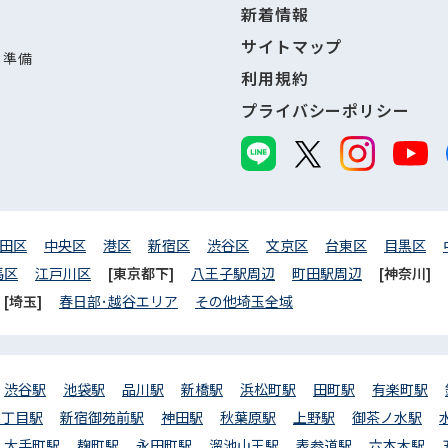
新着情報
サイトマップ
し準備
利用規約
プライバシーポリシー
田区
中央区
港区
新宿区
渋谷区
文京区
台東区
目黒区
馬区
江戸川区
[東京都下]
八王子駅周辺
町田駅周辺
[神奈川]
[埼玉]
春日部･越谷エリア
その他埼玉全域
渋谷駅
池袋駅
品川駅
新橋駅
浜松町駅
田町駅
有楽町駅
三丁目駅
新宿御苑前駅
神田駅
秋葉原駅
上野駅
御茶ノ水駅
大手町駅
麹町駅
永田町駅
溜池山王駅
表参道駅
六本木駅