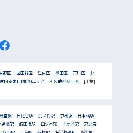
中野区
世田谷区
江東区
墨田区
荒川区
北
関内駅東口(海側)エリア
その他神奈川区
[千葉]
銀座駅
日比谷駅
虎ノ門駅
京橋駅
日本橋駅
水道橋駅
飯田橋駅
四ツ谷駅
市ケ谷駅
恵比寿
五反田駅
千葉駅
船橋駅
海浜幕張駅
横浜駅