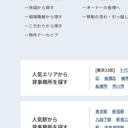
地図から探す
オーナーの皆様へ
相場情報から探す
移転の流れ・引っ越
こだわりから探す
物件アーカイブ
[東京23区]
千代
人気エリアから
区
板橋区
練
貸事務所を探す
船橋市
市川市
東京駅
新宿駅
人気駅から
九段下駅
新宿
貸事務所を探す
駅
赤坂見附駅