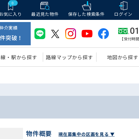
0
お気に入り
最近見た物件
保存した
検索条件
ログイン
仲介実績
01
件突破！
【受付時間
路線・駅から探す
路線マップから探す
地図から探す
物件概要
現在募集中の区画を見る ▼