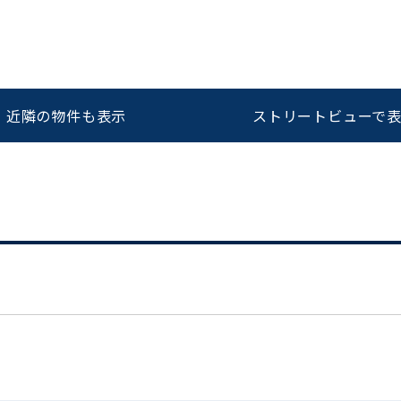
をお伝えいただくと
ビルコード：
172272
スムーズにご案内できます
近隣の物件も表示
ストリートビューで
0120-620-213
平日 9:00〜18:00