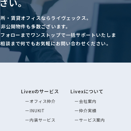
さい。
務所・賃貸オフィスならライヴェックス。
に非公開物件も多数ございます。
ーフォローまでワンストップで一括サポートいたしま
ご相談まで何でもお気軽にお問い合わせください。
Livexのサービス
Livexについて
オフィス仲介
会社案内
INUKIT
仲介実績
内装サービス
サービス案内