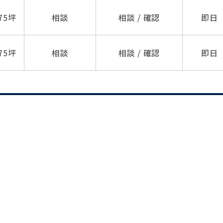
.75坪
相談
相談 / 確認
即日
.75坪
相談
相談 / 確認
即日
をお伝えいただくと
ビルコード：
172272
スムーズにご案内できます
0120-620-213