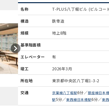
名称
T-PLUS八丁堀ビル
(ビルコード
構造
鉄骨造
規模
地上8階
基準階面積
エレベーター
有
竣工
2026年3月
所在地
東京都中央区八丁堀1-3-2
交通
6分／
京葉線八丁堀駅
銀座線日本
5分／
6分／
駅
東西線日本橋駅
東