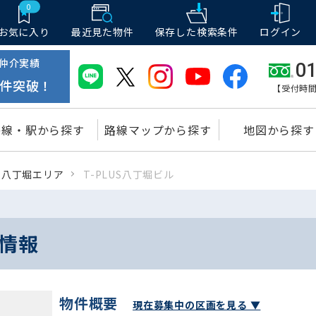
0
お気に入り
最近見た物件
保存した
検索条件
ログイン
仲介実績
01
件突破！
【受付時間
路線・駅から探す
路線マップから探す
地図から探す
八丁堀エリア
T-PLUS八丁堀ビル
室情報
物件概要
現在募集中の区画を見る ▼