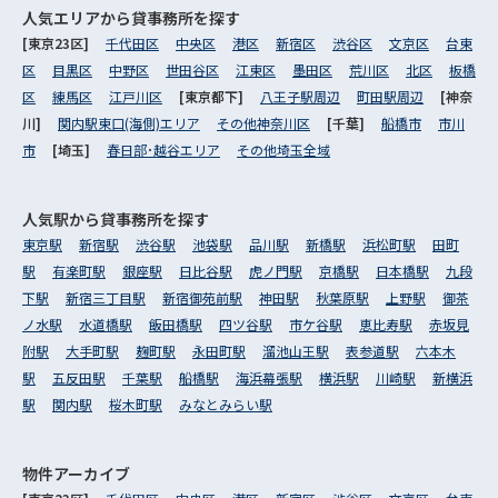
人気エリアから
貸事務所を探す
[東京23区]
千代田区
中央区
港区
新宿区
渋谷区
文京区
台東
区
目黒区
中野区
世田谷区
江東区
墨田区
荒川区
北区
板橋
区
練馬区
江戸川区
[東京都下]
八王子駅周辺
町田駅周辺
[神奈
川]
関内駅東口(海側)エリア
その他神奈川区
[千葉]
船橋市
市川
市
[埼玉]
春日部･越谷エリア
その他埼玉全域
人気駅から
貸事務所を探す
東京駅
新宿駅
渋谷駅
池袋駅
品川駅
新橋駅
浜松町駅
田町
駅
有楽町駅
銀座駅
日比谷駅
虎ノ門駅
京橋駅
日本橋駅
九段
下駅
新宿三丁目駅
新宿御苑前駅
神田駅
秋葉原駅
上野駅
御茶
ノ水駅
水道橋駅
飯田橋駅
四ツ谷駅
市ケ谷駅
恵比寿駅
赤坂見
附駅
大手町駅
麹町駅
永田町駅
溜池山王駅
表参道駅
六本木
駅
五反田駅
千葉駅
船橋駅
海浜幕張駅
横浜駅
川崎駅
新横浜
駅
関内駅
桜木町駅
みなとみらい駅
物件アーカイブ