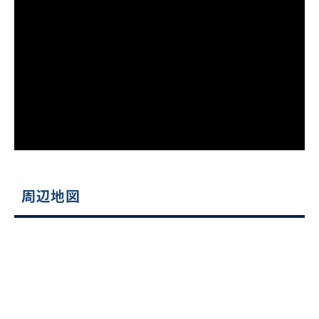
ビルコード：
172272
をお伝えいただくと
スムーズにご案内できます
0120-620-213
平日 9:00〜18:00
電話でお問い合わせ
周辺地図
フォームでお問い合わせ