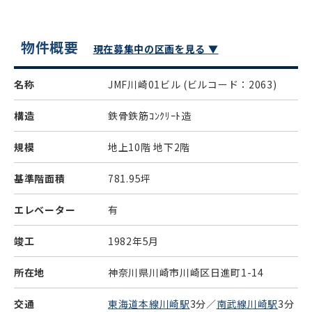
物件概要
現在募集中の区画を見る ▼
名称
JMF川崎01ビル
(ビルコード：2063)
構造
鉄骨鉄筋ｺﾝｸﾘｰﾄ造
規模
地上10階 地下2階
基準階面積
781.95坪
エレベーター
有
竣工
1982年5月
所在地
神奈川県川崎市川崎区日進町1-14
交通
東海道本線川崎駅
3分／
南武線川崎駅
3分