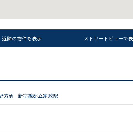
をお伝えいただくと
ビルコード：
172272
スムーズにご案内できます
近隣の物件も表示
ストリートビューで
0120-620-213
平日 9:00〜18:00
野方駅
新宿線都立家政駅