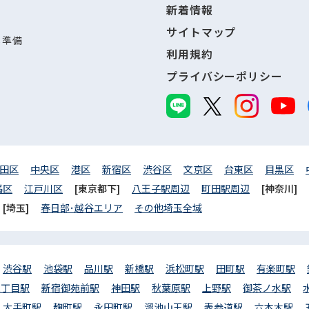
新着情報
サイトマップ
し準備
利用規約
プライバシーポリシー
田区
中央区
港区
新宿区
渋谷区
文京区
台東区
目黒区
馬区
江戸川区
[東京都下]
八王子駅周辺
町田駅周辺
[神奈川]
[埼玉]
春日部･越谷エリア
その他埼玉全域
渋谷駅
池袋駅
品川駅
新橋駅
浜松町駅
田町駅
有楽町駅
三丁目駅
新宿御苑前駅
神田駅
秋葉原駅
上野駅
御茶ノ水駅
大手町駅
麹町駅
永田町駅
溜池山王駅
表参道駅
六本木駅