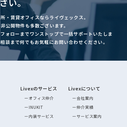
さい。
務所・賃貸オフィスならライヴェックス。
に非公開物件も多数ございます。
ーフォローまでワンストップで一括サポートいたしま
ご相談まで何でもお気軽にお問い合わせください。
Livexのサービス
Livexについて
オフィス仲介
会社案内
INUKIT
仲介実績
内装サービス
サービス案内