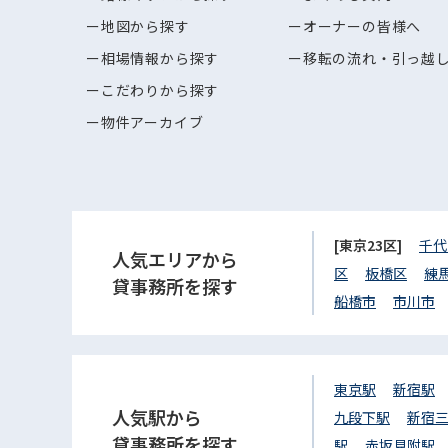
地図から探す
オーナーの皆様へ
相場情報から探す
移転の流れ・引っ越
こだわりから探す
物件アーカイブ
[東京23区]
千代
人気エリアから
区
板橋区
練
貸事務所を探す
船橋市
市川市
東京駅
新宿駅
人気駅から
九段下駅
新宿
貸事務所を探す
駅
赤坂見附駅