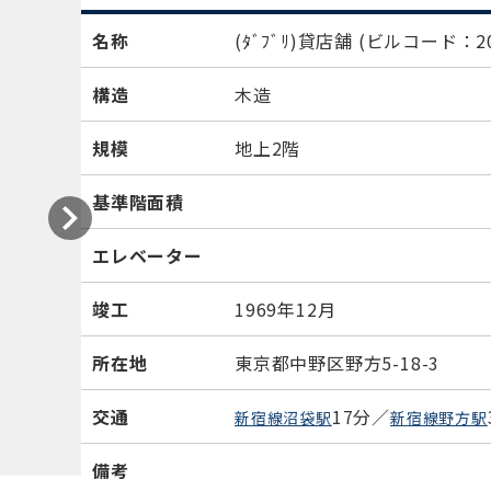
名称
(ﾀﾞﾌﾞﾘ)貸店舗
(ビルコード：20
構造
木造
規模
地上2階
基準階面積
エレベーター
竣工
1969年12月
所在地
東京都中野区野方5-18-3
交通
17分／
新宿線沼袋駅
新宿線野方駅
備考