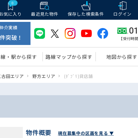
0
お気に入り
最近見た物件
保存した
検索条件
ログイン
仲介実績
01
件突破！
【受付時間
路線・駅から探す
路線マップから探す
地図から探す
江古田エリア
野方エリア
(ﾀﾞﾌﾞﾘ)貸店舗
物件概要
現在募集中の区画を見る ▼