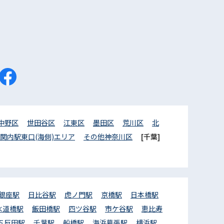
中野区
世田谷区
江東区
墨田区
荒川区
北
関内駅東口(海側)エリア
その他神奈川区
[千葉]
銀座駅
日比谷駅
虎ノ門駅
京橋駅
日本橋駅
水道橋駅
飯田橋駅
四ツ谷駅
市ケ谷駅
恵比寿
五反田駅
千葉駅
船橋駅
海浜幕張駅
横浜駅