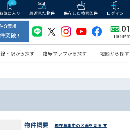
0
お気に入り
最近見た物件
保存した
検索条件
ログイン
仲介実績
01
件突破！
【受付時間
路線・駅から探す
路線マップから探す
地図から探す
物件概要
現在募集中の区画を見る ▼