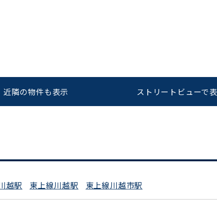
をお伝えいただくと
ビルコード：
172272
スムーズにご案内できます
0120-620-213
近隣の物件も表示
ストリートビューで
平日 9:00〜18:00
川越駅
東上線川越駅
東上線川越市駅