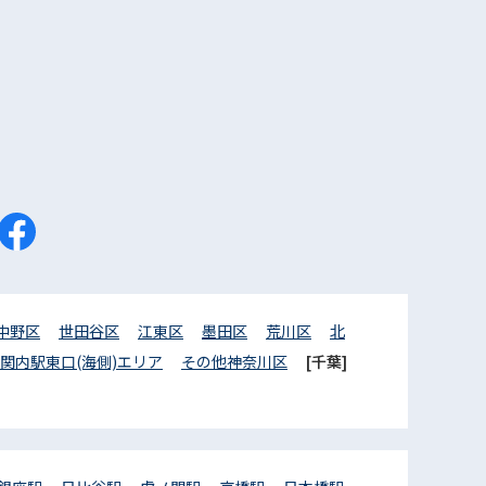
中野区
世田谷区
江東区
墨田区
荒川区
北
関内駅東口(海側)エリア
その他神奈川区
[千葉]