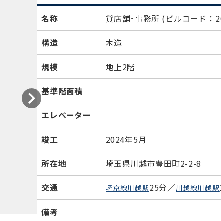
名称
貸店舗･事務所
(ビルコード：20
構造
木造
規模
地上2階
基準階面積
エレベーター
竣工
2024年5月
所在地
埼玉県川越市豊田町2-2-8
交通
25分／
埼京線川越駅
川越線川越駅
備考