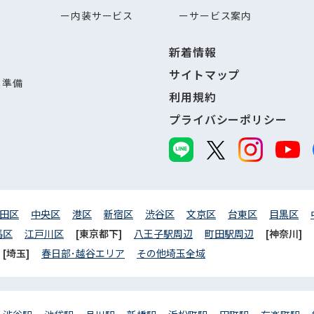
内装サービス
サービス案内
新着情報
サイトマップ
し準備
利用規約
プライバシーポリシー
田区
中央区
港区
新宿区
渋谷区
文京区
台東区
目黒区
馬区
江戸川区
[東京都下]
八王子駅周辺
町田駅周辺
[神奈川]
[埼玉]
春日部･越谷エリア
その他埼玉全域