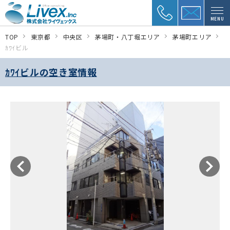
MENU
TOP
東京都
中央区
茅場町・八丁堀エリア
茅場町エリア
ｶﾜｲビル
ｶﾜｲビルの空き室情報