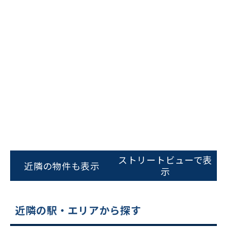
ビルコード：
172272
をお伝えいただくと
スムーズにご案内できます
ストリートビューで表
近隣の物件も表示
示
0120-620-213
平日 9:00〜18:00
近隣の駅・エリアから探す
電話でお問い合わせ