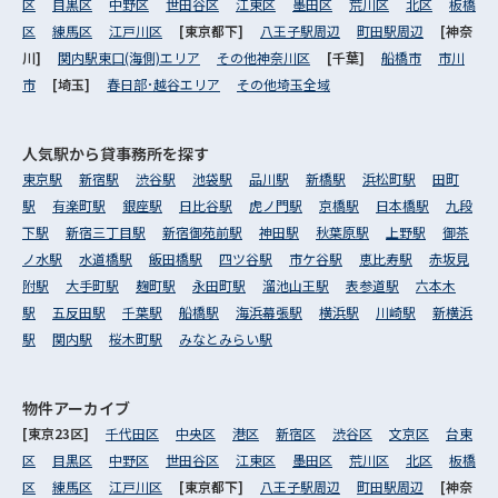
区
目黒区
中野区
世田谷区
江東区
墨田区
荒川区
北区
板橋
区
練馬区
江戸川区
[東京都下]
八王子駅周辺
町田駅周辺
[神奈
川]
関内駅東口(海側)エリア
その他神奈川区
[千葉]
船橋市
市川
市
[埼玉]
春日部･越谷エリア
その他埼玉全域
人気駅から
貸事務所を探す
東京駅
新宿駅
渋谷駅
池袋駅
品川駅
新橋駅
浜松町駅
田町
駅
有楽町駅
銀座駅
日比谷駅
虎ノ門駅
京橋駅
日本橋駅
九段
下駅
新宿三丁目駅
新宿御苑前駅
神田駅
秋葉原駅
上野駅
御茶
ノ水駅
水道橋駅
飯田橋駅
四ツ谷駅
市ケ谷駅
恵比寿駅
赤坂見
附駅
大手町駅
麹町駅
永田町駅
溜池山王駅
表参道駅
六本木
駅
五反田駅
千葉駅
船橋駅
海浜幕張駅
横浜駅
川崎駅
新横浜
駅
関内駅
桜木町駅
みなとみらい駅
物件アーカイブ
[東京23区]
千代田区
中央区
港区
新宿区
渋谷区
文京区
台東
区
目黒区
中野区
世田谷区
江東区
墨田区
荒川区
北区
板橋
区
練馬区
江戸川区
[東京都下]
八王子駅周辺
町田駅周辺
[神奈