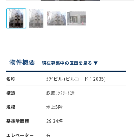
物件概要
現在募集中の区画を見る ▼
名称
ｶﾜｲビル
(ビルコード：2035)
構造
鉄筋ｺﾝｸﾘｰﾄ造
規模
地上5階
基準階面積
29.34坪
エレベーター
有