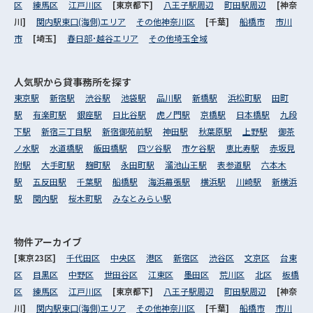
区
練馬区
江戸川区
[東京都下]
八王子駅周辺
町田駅周辺
[神奈
川]
関内駅東口(海側)エリア
その他神奈川区
[千葉]
船橋市
市川
市
[埼玉]
春日部･越谷エリア
その他埼玉全域
人気駅から
貸事務所を探す
東京駅
新宿駅
渋谷駅
池袋駅
品川駅
新橋駅
浜松町駅
田町
駅
有楽町駅
銀座駅
日比谷駅
虎ノ門駅
京橋駅
日本橋駅
九段
下駅
新宿三丁目駅
新宿御苑前駅
神田駅
秋葉原駅
上野駅
御茶
ノ水駅
水道橋駅
飯田橋駅
四ツ谷駅
市ケ谷駅
恵比寿駅
赤坂見
附駅
大手町駅
麹町駅
永田町駅
溜池山王駅
表参道駅
六本木
駅
五反田駅
千葉駅
船橋駅
海浜幕張駅
横浜駅
川崎駅
新横浜
駅
関内駅
桜木町駅
みなとみらい駅
物件アーカイブ
[東京23区]
千代田区
中央区
港区
新宿区
渋谷区
文京区
台東
区
目黒区
中野区
世田谷区
江東区
墨田区
荒川区
北区
板橋
区
練馬区
江戸川区
[東京都下]
八王子駅周辺
町田駅周辺
[神奈
川]
関内駅東口(海側)エリア
その他神奈川区
[千葉]
船橋市
市川