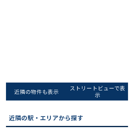
ビルコード：
172272
をお伝えいただくと
スムーズにご案内できます
ストリートビューで表
近隣の物件も表示
示
0120-620-213
平日 9:00〜18:00
近隣の駅・エリアから探す
電話でお問い合わせ