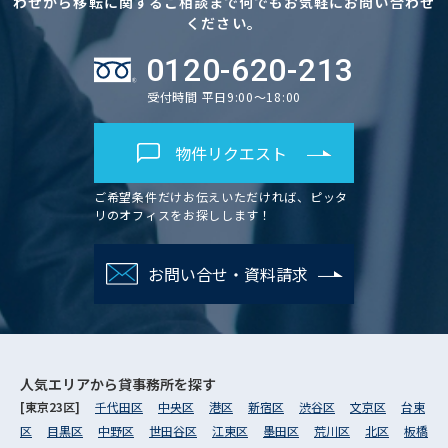
わせから移転に関するご相談まで何でもお気軽にお問い合わせ
ください。
0120-620-213
受付時間 平日9:00～18:00
物件リクエスト
ご希望条件だけお伝えいただければ、ピッタ
リのオフィスをお探しします！
お問い合せ・資料請求
人気エリアから
貸事務所を探す
[東京23区]
千代田区
中央区
港区
新宿区
渋谷区
文京区
台東
区
目黒区
中野区
世田谷区
江東区
墨田区
荒川区
北区
板橋