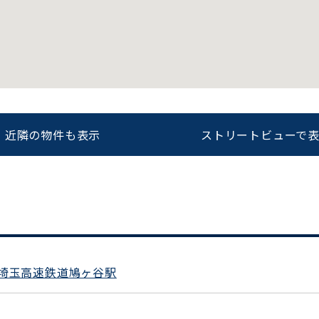
をお伝えいただくと
ビルコード：
172272
スムーズにご案内できます
0120-620-213
近隣の物件も表示
ストリートビューで
平日 9:00〜18:00
埼玉高速鉄道鳩ヶ谷駅