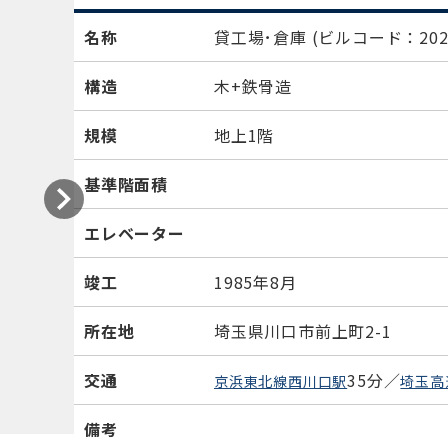
名称
貸工場･倉庫
(ビルコード：2025
構造
木+鉄骨造
規模
地上1階
基準階面積
エレベーター
竣工
1985年8月
所在地
埼玉県川口市前上町2-1
交通
35分／
京浜東北線西川口駅
埼玉高
備考