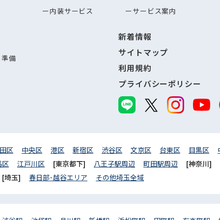
内装サービス
サービス案内
新着情報
サイトマップ
し準備
利用規約
プライバシーポリシー
田区
中央区
港区
新宿区
渋谷区
文京区
台東区
目黒区
馬区
江戸川区
[東京都下]
八王子駅周辺
町田駅周辺
[神奈川]
[埼玉]
春日部･越谷エリア
その他埼玉全域