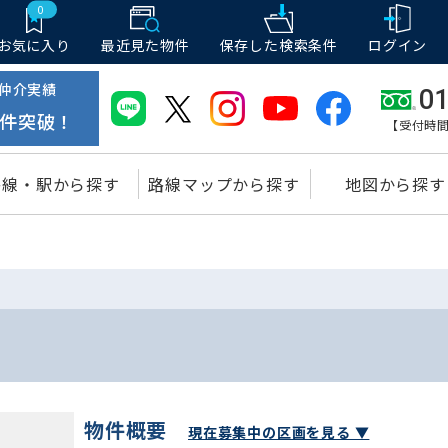
0
お気に入り
最近見た物件
保存した
検索条件
ログイン
仲介実績
01
件突破！
【受付時間
路線・駅から探す
路線マップから探す
地図から探す
物件概要
現在募集中の区画を見る ▼