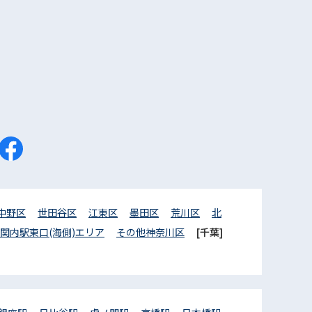
中野区
世田谷区
江東区
墨田区
荒川区
北
関内駅東口(海側)エリア
その他神奈川区
[千葉]