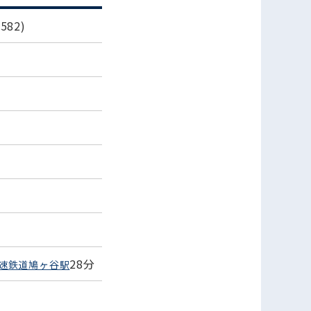
82)
28分
速鉄道鳩ヶ谷駅