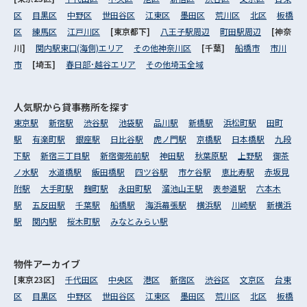
区
目黒区
中野区
世田谷区
江東区
墨田区
荒川区
北区
板橋
区
練馬区
江戸川区
[東京都下]
八王子駅周辺
町田駅周辺
[神奈
川]
関内駅東口(海側)エリア
その他神奈川区
[千葉]
船橋市
市川
市
[埼玉]
春日部･越谷エリア
その他埼玉全域
人気駅から
貸事務所を探す
東京駅
新宿駅
渋谷駅
池袋駅
品川駅
新橋駅
浜松町駅
田町
駅
有楽町駅
銀座駅
日比谷駅
虎ノ門駅
京橋駅
日本橋駅
九段
下駅
新宿三丁目駅
新宿御苑前駅
神田駅
秋葉原駅
上野駅
御茶
ノ水駅
水道橋駅
飯田橋駅
四ツ谷駅
市ケ谷駅
恵比寿駅
赤坂見
附駅
大手町駅
麹町駅
永田町駅
溜池山王駅
表参道駅
六本木
駅
五反田駅
千葉駅
船橋駅
海浜幕張駅
横浜駅
川崎駅
新横浜
駅
関内駅
桜木町駅
みなとみらい駅
物件アーカイブ
[東京23区]
千代田区
中央区
港区
新宿区
渋谷区
文京区
台東
区
目黒区
中野区
世田谷区
江東区
墨田区
荒川区
北区
板橋