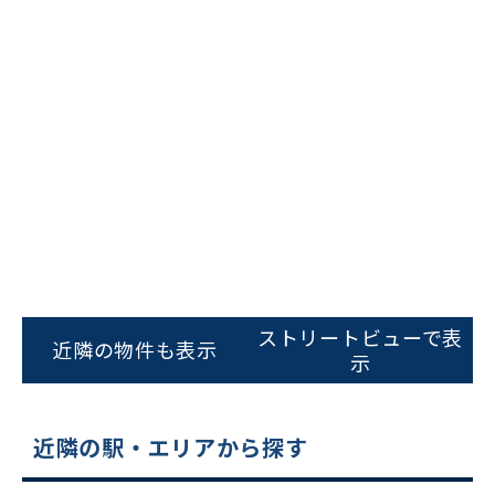
ビルコード：
172272
をお伝えいただくと
スムーズにご案内できます
0120-620-213
平日 9:00〜18:00
電話でお問い合わせ
フォームでお問い合わせ
ストリートビューで表
近隣の物件も表示
示
近隣の駅・エリアから探す