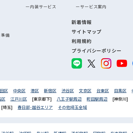
内装サービス
サービス案内
新着情報
サイトマップ
し準備
利用規約
プライバシーポリシー
田区
中央区
港区
新宿区
渋谷区
文京区
台東区
目黒区
馬区
江戸川区
[東京都下]
八王子駅周辺
町田駅周辺
[神奈川]
[埼玉]
春日部･越谷エリア
その他埼玉全域