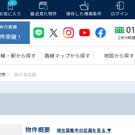
0
お気に入り
最近見た物件
保存した
検索条件
ログイン
仲介実績
01
件突破！
【受付時間
路線・駅から探す
路線マップから探す
地図から探す
賀市
酒井貸店舗
物件概要
現在募集中の区画を見る ▼