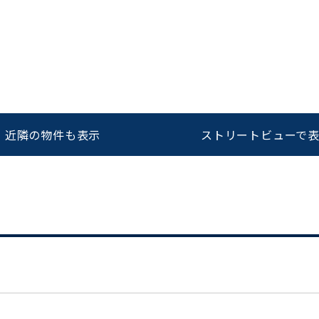
をお伝えいただくと
ビルコード：
172272
スムーズにご案内できます
0120-620-213
近隣の物件も表示
ストリートビューで
平日 9:00〜18:00