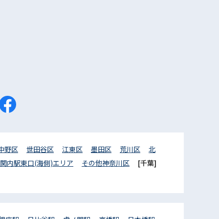
中野区
世田谷区
江東区
墨田区
荒川区
北
関内駅東口(海側)エリア
その他神奈川区
[千葉]