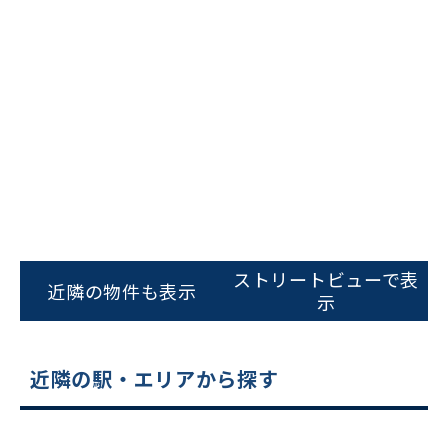
ビルコード：
172272
をお伝えいただくと
ストリートビューで表
スムーズにご案内できます
近隣の物件も表示
示
0120-620-213
平日 9:00〜18:00
近隣の駅・エリアから探す
電話でお問い合わせ