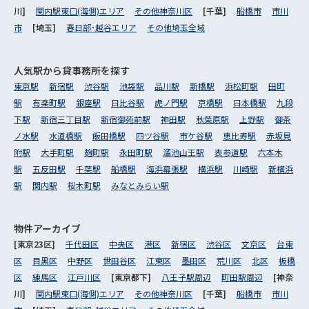
川]
関内駅東口(海側)エリア
その他神奈川区
[千葉]
船橋市
市川
市
[埼玉]
春日部･越谷エリア
その他埼玉全域
人気駅から
貸事務所を探す
東京駅
新宿駅
渋谷駅
池袋駅
品川駅
新橋駅
浜松町駅
田町
駅
有楽町駅
銀座駅
日比谷駅
虎ノ門駅
京橋駅
日本橋駅
九段
下駅
新宿三丁目駅
新宿御苑前駅
神田駅
秋葉原駅
上野駅
御茶
ノ水駅
水道橋駅
飯田橋駅
四ツ谷駅
市ケ谷駅
恵比寿駅
赤坂見
附駅
大手町駅
麹町駅
永田町駅
溜池山王駅
表参道駅
六本木
駅
五反田駅
千葉駅
船橋駅
海浜幕張駅
横浜駅
川崎駅
新横浜
駅
関内駅
桜木町駅
みなとみらい駅
物件アーカイブ
[東京23区]
千代田区
中央区
港区
新宿区
渋谷区
文京区
台東
区
目黒区
中野区
世田谷区
江東区
墨田区
荒川区
北区
板橋
区
練馬区
江戸川区
[東京都下]
八王子駅周辺
町田駅周辺
[神奈
川]
関内駅東口(海側)エリア
その他神奈川区
[千葉]
船橋市
市川