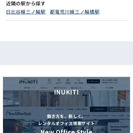
近隣の駅から探す
フォームでお問い合わせ
日比谷線三ノ輪駅
都電荒川線三ノ輪橋駅
INUKIT!
働き方を、新しく。
レンタルオフィス検索サイト
New Office Style