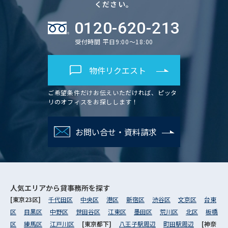
ください。
0120-620-213
受付時間 平日9:00～18:00
物件リクエスト
ご希望条件だけお伝えいただければ、ピッタ
リのオフィスをお探しします！
お問い合せ・資料請求
人気エリアから
貸事務所を探す
[東京23区]
千代田区
中央区
港区
新宿区
渋谷区
文京区
台東
区
目黒区
中野区
世田谷区
江東区
墨田区
荒川区
北区
板橋
区
練馬区
江戸川区
[東京都下]
八王子駅周辺
町田駅周辺
[神奈