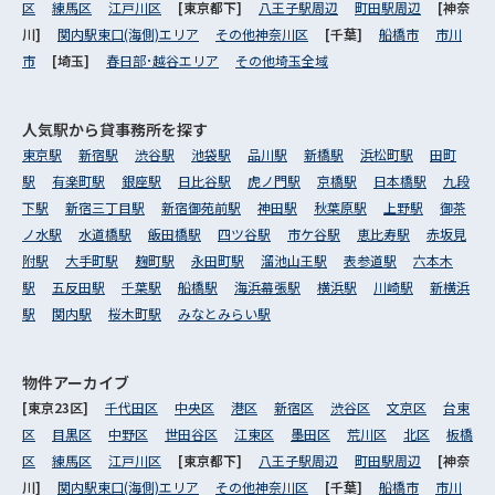
区
練馬区
江戸川区
[東京都下]
八王子駅周辺
町田駅周辺
[神奈
川]
関内駅東口(海側)エリア
その他神奈川区
[千葉]
船橋市
市川
市
[埼玉]
春日部･越谷エリア
その他埼玉全域
人気駅から
貸事務所を探す
東京駅
新宿駅
渋谷駅
池袋駅
品川駅
新橋駅
浜松町駅
田町
駅
有楽町駅
銀座駅
日比谷駅
虎ノ門駅
京橋駅
日本橋駅
九段
下駅
新宿三丁目駅
新宿御苑前駅
神田駅
秋葉原駅
上野駅
御茶
ノ水駅
水道橋駅
飯田橋駅
四ツ谷駅
市ケ谷駅
恵比寿駅
赤坂見
附駅
大手町駅
麹町駅
永田町駅
溜池山王駅
表参道駅
六本木
駅
五反田駅
千葉駅
船橋駅
海浜幕張駅
横浜駅
川崎駅
新横浜
駅
関内駅
桜木町駅
みなとみらい駅
物件アーカイブ
[東京23区]
千代田区
中央区
港区
新宿区
渋谷区
文京区
台東
区
目黒区
中野区
世田谷区
江東区
墨田区
荒川区
北区
板橋
区
練馬区
江戸川区
[東京都下]
八王子駅周辺
町田駅周辺
[神奈
川]
関内駅東口(海側)エリア
その他神奈川区
[千葉]
船橋市
市川