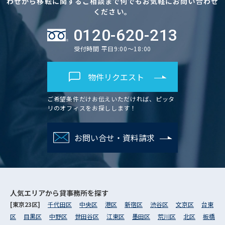
わせから移転に関するご相談まで何でもお気軽にお問い合わせ
ください。
0120-620-213
受付時間 平日9:00～18:00
物件リクエスト
ご希望条件だけお伝えいただければ、ピッタ
リのオフィスをお探しします！
お問い合せ・資料請求
人気エリアから
貸事務所を探す
[東京23区]
千代田区
中央区
港区
新宿区
渋谷区
文京区
台東
区
目黒区
中野区
世田谷区
江東区
墨田区
荒川区
北区
板橋