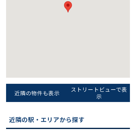
ビルコード：
172272
をお伝えいただくと
スムーズにご案内できます
ストリートビューで表
近隣の物件も表示
示
0120-620-213
平日 9:00〜18:00
近隣の駅・エリアから探す
電話でお問い合わせ