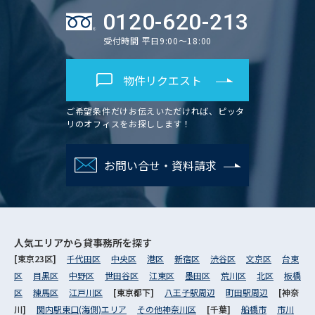
0120-620-213
受付時間 平日9:00～18:00
物件リクエスト
ご希望条件だけお伝えいただければ、ピッタ
リのオフィスをお探しします！
お問い合せ・資料請求
人気エリアから
貸事務所を探す
[東京23区]
千代田区
中央区
港区
新宿区
渋谷区
文京区
台東
区
目黒区
中野区
世田谷区
江東区
墨田区
荒川区
北区
板橋
区
練馬区
江戸川区
[東京都下]
八王子駅周辺
町田駅周辺
[神奈
川]
関内駅東口(海側)エリア
その他神奈川区
[千葉]
船橋市
市川