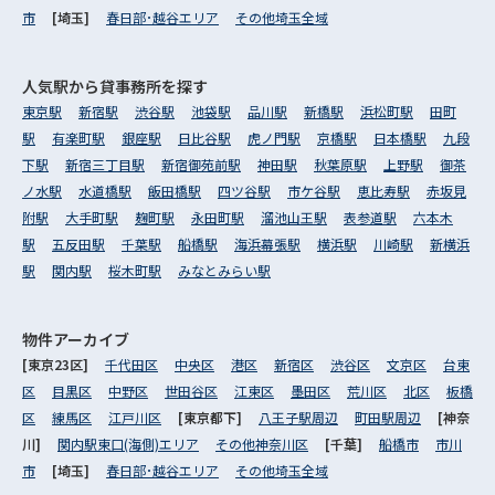
市
[埼玉]
春日部･越谷エリア
その他埼玉全域
人気駅から
貸事務所を探す
東京駅
新宿駅
渋谷駅
池袋駅
品川駅
新橋駅
浜松町駅
田町
駅
有楽町駅
銀座駅
日比谷駅
虎ノ門駅
京橋駅
日本橋駅
九段
下駅
新宿三丁目駅
新宿御苑前駅
神田駅
秋葉原駅
上野駅
御茶
ノ水駅
水道橋駅
飯田橋駅
四ツ谷駅
市ケ谷駅
恵比寿駅
赤坂見
附駅
大手町駅
麹町駅
永田町駅
溜池山王駅
表参道駅
六本木
駅
五反田駅
千葉駅
船橋駅
海浜幕張駅
横浜駅
川崎駅
新横浜
駅
関内駅
桜木町駅
みなとみらい駅
物件アーカイブ
[東京23区]
千代田区
中央区
港区
新宿区
渋谷区
文京区
台東
区
目黒区
中野区
世田谷区
江東区
墨田区
荒川区
北区
板橋
区
練馬区
江戸川区
[東京都下]
八王子駅周辺
町田駅周辺
[神奈
川]
関内駅東口(海側)エリア
その他神奈川区
[千葉]
船橋市
市川
市
[埼玉]
春日部･越谷エリア
その他埼玉全域