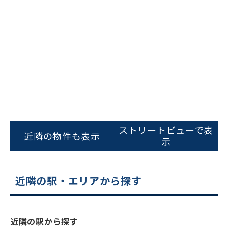
ビルコード：
172272
をお伝えいただくと
ストリートビューで表
近隣の物件も表示
スムーズにご案内できます
示
0120-620-213
近隣の駅・エリアから探す
平日 9:00〜18:00
電話でお問い合わせ
近隣の駅から探す