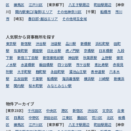
区
練馬区
江戸川区
[東京都下]
八王子駅周辺
町田駅周辺
[神奈
川]
関内駅東口(海側)エリア
その他神奈川区
[千葉]
船橋市
市川
市
[埼玉]
春日部･越谷エリア
その他埼玉全域
人気駅から
貸事務所を探す
東京駅
新宿駅
渋谷駅
池袋駅
品川駅
新橋駅
浜松町駅
田町
駅
有楽町駅
銀座駅
日比谷駅
虎ノ門駅
京橋駅
日本橋駅
九段
下駅
新宿三丁目駅
新宿御苑前駅
神田駅
秋葉原駅
上野駅
御茶
ノ水駅
水道橋駅
飯田橋駅
四ツ谷駅
市ケ谷駅
恵比寿駅
赤坂見
附駅
大手町駅
麹町駅
永田町駅
溜池山王駅
表参道駅
六本木
駅
五反田駅
千葉駅
船橋駅
海浜幕張駅
横浜駅
川崎駅
新横浜
駅
関内駅
桜木町駅
みなとみらい駅
物件アーカイブ
[東京23区]
千代田区
中央区
港区
新宿区
渋谷区
文京区
台東
区
目黒区
中野区
世田谷区
江東区
墨田区
荒川区
北区
板橋
区
練馬区
江戸川区
[東京都下]
八王子駅周辺
町田駅周辺
[神奈