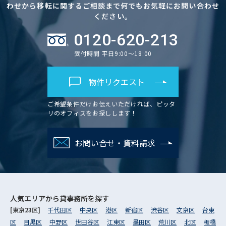
わせから移転に関するご相談まで何でもお気軽にお問い合わせ
ください。
0120-620-213
受付時間 平日9:00～18:00
物件リクエスト
ご希望条件だけお伝えいただければ、ピッタ
リのオフィスをお探しします！
お問い合せ・資料請求
人気エリアから
貸事務所を探す
[東京23区]
千代田区
中央区
港区
新宿区
渋谷区
文京区
台東
区
目黒区
中野区
世田谷区
江東区
墨田区
荒川区
北区
板橋