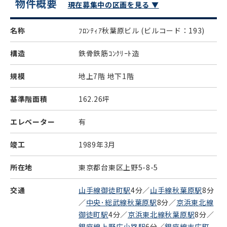
物件概要
現在募集中の区画を見る ▼
名称
ﾌﾛﾝﾃｨｱ秋葉原ビル
(ビルコード：193)
構造
鉄骨鉄筋ｺﾝｸﾘｰﾄ造
規模
地上7階 地下1階
基準階面積
162.26坪
エレベーター
有
竣工
1989年3月
所在地
東京都台東区上野5-8-5
交通
山手線御徒町駅
4分／
山手線秋葉原駅
8分
／
中央･総武線秋葉原駅
8分／
京浜東北線
御徒町駅
4分／
京浜東北線秋葉原駅
8分／
銀座線上野広小路駅
6分／
銀座線末広町