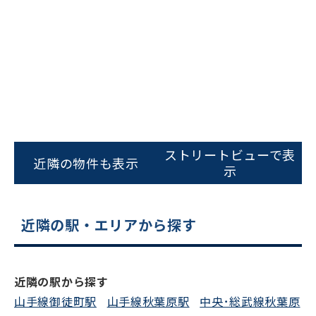
ビルコード：
172272
をお伝えいただくと
スムーズにご案内できます
0120-620-213
平日 9:00〜18:00
ストリートビューで表
電話でお問い合わせ
近隣の物件も表示
示
フォームでお問い合わせ
近隣の駅・エリアから探す
近隣の駅から探す
山手線御徒町駅
山手線秋葉原駅
中央･総武線秋葉原