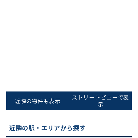
ビルコード：
172272
をお伝えいただくと
スムーズにご案内できます
ストリートビューで表
近隣の物件も表示
示
0120-620-213
平日 9:00〜18:00
近隣の駅・エリアから探す
電話でお問い合わせ