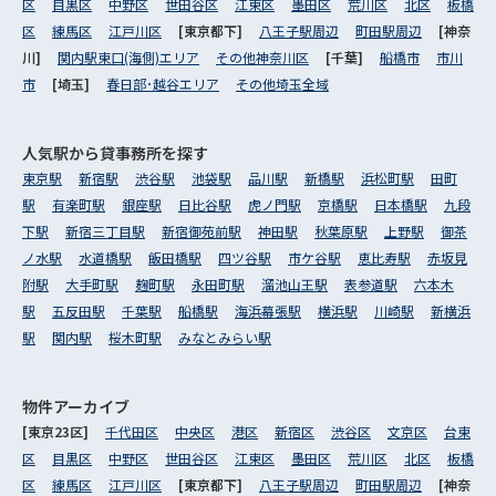
区
目黒区
中野区
世田谷区
江東区
墨田区
荒川区
北区
板橋
区
練馬区
江戸川区
[東京都下]
八王子駅周辺
町田駅周辺
[神奈
川]
関内駅東口(海側)エリア
その他神奈川区
[千葉]
船橋市
市川
市
[埼玉]
春日部･越谷エリア
その他埼玉全域
人気駅から
貸事務所を探す
東京駅
新宿駅
渋谷駅
池袋駅
品川駅
新橋駅
浜松町駅
田町
駅
有楽町駅
銀座駅
日比谷駅
虎ノ門駅
京橋駅
日本橋駅
九段
下駅
新宿三丁目駅
新宿御苑前駅
神田駅
秋葉原駅
上野駅
御茶
ノ水駅
水道橋駅
飯田橋駅
四ツ谷駅
市ケ谷駅
恵比寿駅
赤坂見
附駅
大手町駅
麹町駅
永田町駅
溜池山王駅
表参道駅
六本木
駅
五反田駅
千葉駅
船橋駅
海浜幕張駅
横浜駅
川崎駅
新横浜
駅
関内駅
桜木町駅
みなとみらい駅
物件アーカイブ
[東京23区]
千代田区
中央区
港区
新宿区
渋谷区
文京区
台東
区
目黒区
中野区
世田谷区
江東区
墨田区
荒川区
北区
板橋
区
練馬区
江戸川区
[東京都下]
八王子駅周辺
町田駅周辺
[神奈