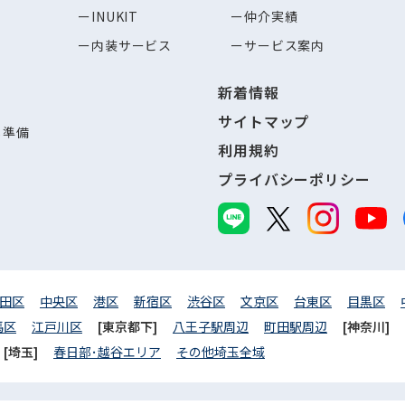
INUKIT
仲介実績
内装サービス
サービス案内
新着情報
サイトマップ
し準備
利用規約
プライバシーポリシー
田区
中央区
港区
新宿区
渋谷区
文京区
台東区
目黒区
馬区
江戸川区
[東京都下]
八王子駅周辺
町田駅周辺
[神奈川]
[埼玉]
春日部･越谷エリア
その他埼玉全域