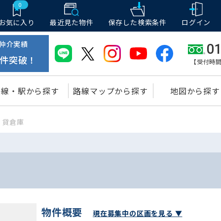
0
お気に入り
最近見た物件
保存した
検索条件
ログイン
仲介実績
01
件突破！
【受付時間
路線・駅から探す
路線マップから探す
地図から探す
貸倉庫
物件概要
現在募集中の区画を見る ▼