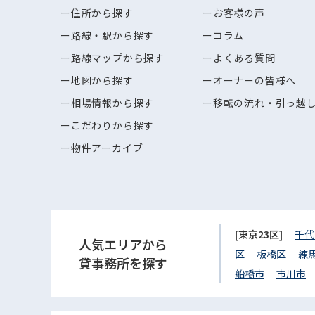
住所から探す
お客様の声
路線・駅から探す
コラム
路線マップから探す
よくある質問
地図から探す
オーナーの皆様へ
相場情報から探す
移転の流れ・引っ越
こだわりから探す
物件アーカイブ
[東京23区]
千代
人気エリアから
区
板橋区
練
貸事務所を探す
船橋市
市川市