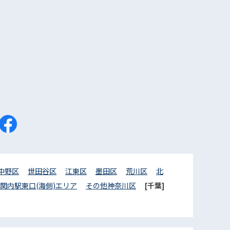
中野区
世田谷区
江東区
墨田区
荒川区
北
関内駅東口(海側)エリア
その他神奈川区
[千葉]