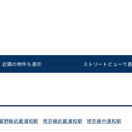
をお伝えいただくと
ビルコード：
172272
スムーズにご案内できます
0120-620-213
近隣の物件も表示
ストリートビューで
平日 9:00〜18:00
蔵野線武蔵浦和駅
埼京線武蔵浦和駅
埼京線中浦和駅