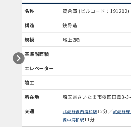
名称
貸倉庫
(ビルコード：191202)
構造
鉄骨造
規模
地上2階
基準階面積
エレベーター
竣工
所在地
埼玉県さいたま市桜区田島3-3-
交通
12分／
武蔵野線西浦和駅
武蔵野線
11分
線中浦和駅