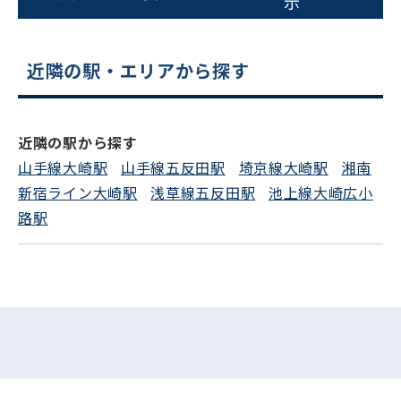
示
平日 9:00〜18:00
近隣の駅・エリアから探す
電話でお問い合わせ
フォームでお問い合わせ
近隣の駅から探す
山手線大崎駅
山手線五反田駅
埼京線大崎駅
湘南
新宿ライン大崎駅
浅草線五反田駅
池上線大崎広小
路駅