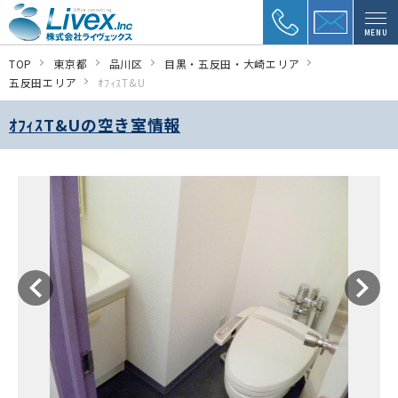
MENU
TOP
東京都
品川区
目黒・五反田・大崎エリア
五反田エリア
ｵﾌｨｽT&U
ｵﾌｨｽT&Uの空き室情報