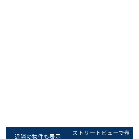
ビルコード：
172272
をお伝えいただくと
スムーズにご案内できます
ストリートビューで表
0120-620-213
近隣の物件も表示