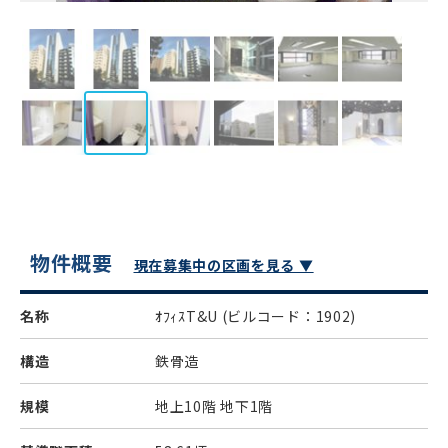
物件概要
現在募集中の区画を見る ▼
名称
ｵﾌｨｽT&U
(ビルコード：1902)
構造
鉄骨造
規模
地上10階 地下1階