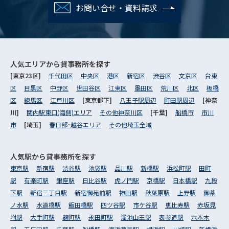
お問い合せ・資料請求
人気エリアから
貸事務所を探す
[東京23区]
千代田区
中央区
港区
新宿区
渋谷区
文京区
台東
区
目黒区
中野区
世田谷区
江東区
墨田区
荒川区
北区
板橋
区
練馬区
江戸川区
[東京都下]
八王子駅周辺
町田駅周辺
[神奈
川]
関内駅東口(海側)エリア
その他神奈川区
[千葉]
船橋市
市川
市
[埼玉]
春日部･越谷エリア
その他埼玉全域
人気駅から
貸事務所を探す
東京駅
新宿駅
渋谷駅
池袋駅
品川駅
新橋駅
浜松町駅
田町
駅
有楽町駅
銀座駅
日比谷駅
虎ノ門駅
京橋駅
日本橋駅
九段
下駅
新宿三丁目駅
新宿御苑前駅
神田駅
秋葉原駅
上野駅
御茶
ノ水駅
水道橋駅
飯田橋駅
四ツ谷駅
市ケ谷駅
恵比寿駅
赤坂見
附駅
大手町駅
麹町駅
永田町駅
溜池山王駅
表参道駅
六本木