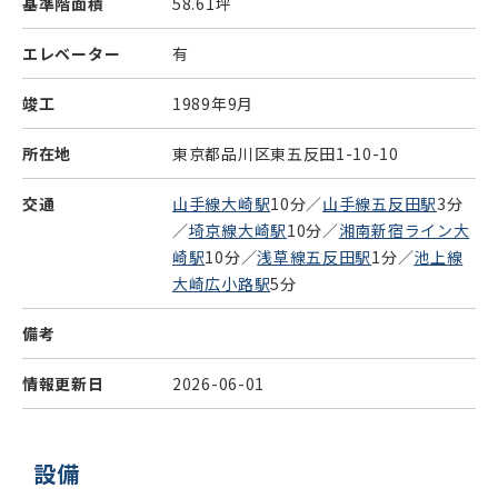
基準階面積
58.61坪
エレベーター
有
竣工
1989年9月
所在地
東京都品川区東五反田1-10-10
交通
山手線大崎駅
10分／
山手線五反田駅
3分
／
埼京線大崎駅
10分／
湘南新宿ライン大
崎駅
10分／
浅草線五反田駅
1分／
池上線
大崎広小路駅
5分
備考
情報更新日
2026-06-01
設備