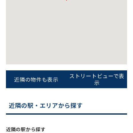
ビルコード：
172272
をお伝えいただくと
ストリートビューで表
近隣の物件も表示
スムーズにご案内できます
示
0120-620-213
近隣の駅・エリアから探す
平日 9:00〜18:00
電話でお問い合わせ
近隣の駅から探す