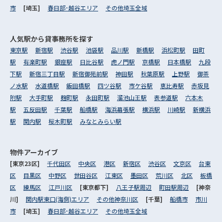
市
[埼玉]
春日部･越谷エリア
その他埼玉全域
人気駅から
貸事務所を探す
東京駅
新宿駅
渋谷駅
池袋駅
品川駅
新橋駅
浜松町駅
田町
駅
有楽町駅
銀座駅
日比谷駅
虎ノ門駅
京橋駅
日本橋駅
九段
下駅
新宿三丁目駅
新宿御苑前駅
神田駅
秋葉原駅
上野駅
御茶
ノ水駅
水道橋駅
飯田橋駅
四ツ谷駅
市ケ谷駅
恵比寿駅
赤坂見
附駅
大手町駅
麹町駅
永田町駅
溜池山王駅
表参道駅
六本木
駅
五反田駅
千葉駅
船橋駅
海浜幕張駅
横浜駅
川崎駅
新横浜
駅
関内駅
桜木町駅
みなとみらい駅
物件アーカイブ
[東京23区]
千代田区
中央区
港区
新宿区
渋谷区
文京区
台東
区
目黒区
中野区
世田谷区
江東区
墨田区
荒川区
北区
板橋
区
練馬区
江戸川区
[東京都下]
八王子駅周辺
町田駅周辺
[神奈
川]
関内駅東口(海側)エリア
その他神奈川区
[千葉]
船橋市
市川
市
[埼玉]
春日部･越谷エリア
その他埼玉全域