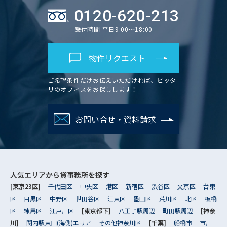
0120-620-213
受付時間 平日9:00～18:00
物件リクエスト
ご希望条件だけお伝えいただければ、ピッタ
リのオフィスをお探しします！
お問い合せ・資料請求
人気エリアから
貸事務所を探す
[東京23区]
千代田区
中央区
港区
新宿区
渋谷区
文京区
台東
区
目黒区
中野区
世田谷区
江東区
墨田区
荒川区
北区
板橋
区
練馬区
江戸川区
[東京都下]
八王子駅周辺
町田駅周辺
[神奈
川]
関内駅東口(海側)エリア
その他神奈川区
[千葉]
船橋市
市川