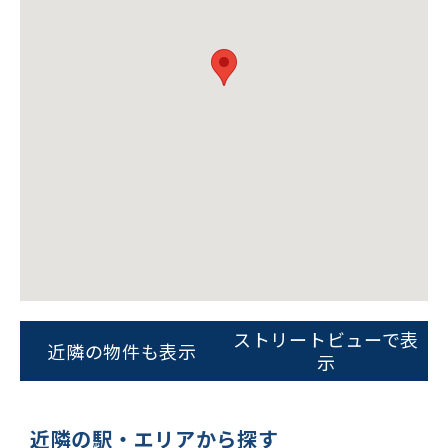
ビルコード：
172272
をお伝えいただくと
スムーズにご案内できます
ストリートビューで表
近隣の物件も表示
示
0120-620-213
平日 9:00〜18:00
近隣の駅・エリアから探す