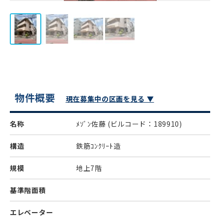
物件概要
現在募集中の区画を見る ▼
名称
ﾒｿﾞﾝ佐藤
(ビルコード：189910)
構造
鉄筋ｺﾝｸﾘｰﾄ造
規模
地上7階
基準階面積
エレベーター