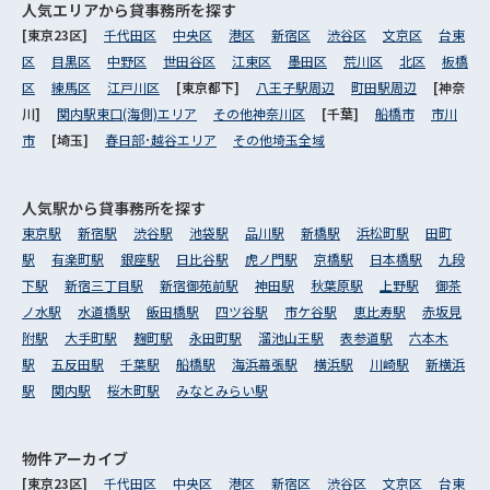
人気エリアから
貸事務所を探す
[東京23区]
千代田区
中央区
港区
新宿区
渋谷区
文京区
台東
区
目黒区
中野区
世田谷区
江東区
墨田区
荒川区
北区
板橋
区
練馬区
江戸川区
[東京都下]
八王子駅周辺
町田駅周辺
[神奈
川]
関内駅東口(海側)エリア
その他神奈川区
[千葉]
船橋市
市川
市
[埼玉]
春日部･越谷エリア
その他埼玉全域
人気駅から
貸事務所を探す
東京駅
新宿駅
渋谷駅
池袋駅
品川駅
新橋駅
浜松町駅
田町
駅
有楽町駅
銀座駅
日比谷駅
虎ノ門駅
京橋駅
日本橋駅
九段
下駅
新宿三丁目駅
新宿御苑前駅
神田駅
秋葉原駅
上野駅
御茶
ノ水駅
水道橋駅
飯田橋駅
四ツ谷駅
市ケ谷駅
恵比寿駅
赤坂見
附駅
大手町駅
麹町駅
永田町駅
溜池山王駅
表参道駅
六本木
駅
五反田駅
千葉駅
船橋駅
海浜幕張駅
横浜駅
川崎駅
新横浜
駅
関内駅
桜木町駅
みなとみらい駅
物件アーカイブ
[東京23区]
千代田区
中央区
港区
新宿区
渋谷区
文京区
台東