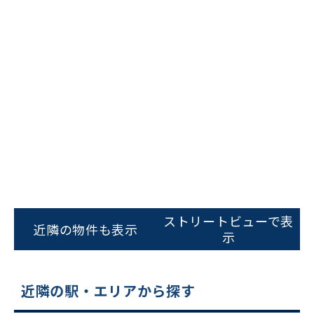
ビルコード：
172272
をお伝えいただくと
スムーズにご案内できます
ストリートビューで表
近隣の物件も表示
示
0120-620-213
平日 9:00〜18:00
近隣の駅・エリアから探す
電話でお問い合わせ