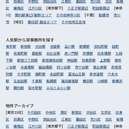
区
目黒区
中野区
世田谷区
江東区
墨田区
荒川区
北区
板橋
区
練馬区
江戸川区
[東京都下]
八王子駅周辺
町田駅周辺
[神奈
川]
関内駅東口(海側)エリア
その他神奈川区
[千葉]
船橋市
市川
市
[埼玉]
春日部･越谷エリア
その他埼玉全域
人気駅から
貸事務所を探す
東京駅
新宿駅
渋谷駅
池袋駅
品川駅
新橋駅
浜松町駅
田町
駅
有楽町駅
銀座駅
日比谷駅
虎ノ門駅
京橋駅
日本橋駅
九段
下駅
新宿三丁目駅
新宿御苑前駅
神田駅
秋葉原駅
上野駅
御茶
ノ水駅
水道橋駅
飯田橋駅
四ツ谷駅
市ケ谷駅
恵比寿駅
赤坂見
附駅
大手町駅
麹町駅
永田町駅
溜池山王駅
表参道駅
六本木
駅
五反田駅
千葉駅
船橋駅
海浜幕張駅
横浜駅
川崎駅
新横浜
駅
関内駅
桜木町駅
みなとみらい駅
物件アーカイブ
[東京23区]
千代田区
中央区
港区
新宿区
渋谷区
文京区
台東
区
目黒区
中野区
世田谷区
江東区
墨田区
荒川区
北区
板橋
区
練馬区
江戸川区
[東京都下]
八王子駅周辺
町田駅周辺
[神奈