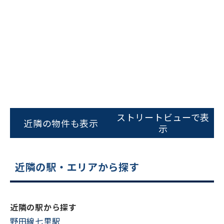
ビルコード：
172272
ストリートビューで表
をお伝えいただくと
近隣の物件も表示
示
スムーズにご案内できます
0120-620-213
近隣の駅・エリアから探す
平日 9:00〜18:00
電話でお問い合わせ
近隣の駅から探す
野田線七里駅