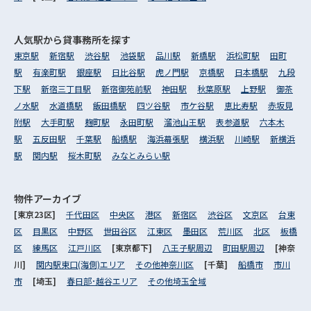
人気駅から
貸事務所を探す
東京駅
新宿駅
渋谷駅
池袋駅
品川駅
新橋駅
浜松町駅
田町
駅
有楽町駅
銀座駅
日比谷駅
虎ノ門駅
京橋駅
日本橋駅
九段
下駅
新宿三丁目駅
新宿御苑前駅
神田駅
秋葉原駅
上野駅
御茶
ノ水駅
水道橋駅
飯田橋駅
四ツ谷駅
市ケ谷駅
恵比寿駅
赤坂見
附駅
大手町駅
麹町駅
永田町駅
溜池山王駅
表参道駅
六本木
駅
五反田駅
千葉駅
船橋駅
海浜幕張駅
横浜駅
川崎駅
新横浜
駅
関内駅
桜木町駅
みなとみらい駅
物件アーカイブ
[東京23区]
千代田区
中央区
港区
新宿区
渋谷区
文京区
台東
区
目黒区
中野区
世田谷区
江東区
墨田区
荒川区
北区
板橋
区
練馬区
江戸川区
[東京都下]
八王子駅周辺
町田駅周辺
[神奈
川]
関内駅東口(海側)エリア
その他神奈川区
[千葉]
船橋市
市川
市
[埼玉]
春日部･越谷エリア
その他埼玉全域