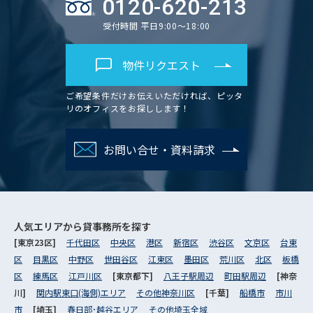
0120-620-213
受付時間 平日9:00～18:00
物件リクエスト
ご希望条件だけお伝えいただければ、ピッタ
リのオフィスをお探しします！
お問い合せ・資料請求
人気エリアから
貸事務所を探す
[東京23区]
千代田区
中央区
港区
新宿区
渋谷区
文京区
台東
区
目黒区
中野区
世田谷区
江東区
墨田区
荒川区
北区
板橋
区
練馬区
江戸川区
[東京都下]
八王子駅周辺
町田駅周辺
[神奈
川]
関内駅東口(海側)エリア
その他神奈川区
[千葉]
船橋市
市川
市
[埼玉]
春日部･越谷エリア
その他埼玉全域