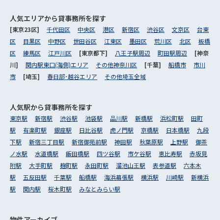
人気エリアから
貸事務所を探す
[東京23区]
千代田区
中央区
港区
新宿区
渋谷区
文京区
台東
区
目黒区
中野区
世田谷区
江東区
墨田区
荒川区
北区
板橋
区
練馬区
江戸川区
[東京都下]
八王子駅周辺
町田駅周辺
[神奈
川]
関内駅東口(海側)エリア
その他神奈川区
[千葉]
船橋市
市川
市
[埼玉]
春日部･越谷エリア
その他埼玉全域
人気駅から
貸事務所を探す
東京駅
新宿駅
渋谷駅
池袋駅
品川駅
新橋駅
浜松町駅
田町
駅
有楽町駅
銀座駅
日比谷駅
虎ノ門駅
京橋駅
日本橋駅
九段
下駅
新宿三丁目駅
新宿御苑前駅
神田駅
秋葉原駅
上野駅
御茶
ノ水駅
水道橋駅
飯田橋駅
四ツ谷駅
市ケ谷駅
恵比寿駅
赤坂見
附駅
大手町駅
麹町駅
永田町駅
溜池山王駅
表参道駅
六本木
駅
五反田駅
千葉駅
船橋駅
海浜幕張駅
横浜駅
川崎駅
新横浜
駅
関内駅
桜木町駅
みなとみらい駅
物件アーカイブ