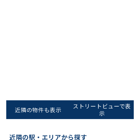
ビルコード：
172272
をお伝えいただくと
ストリートビューで表
スムーズにご案内できます
近隣の物件も表示
示
0120-620-213
平日 9:00〜18:00
近隣の駅・エリアから探す