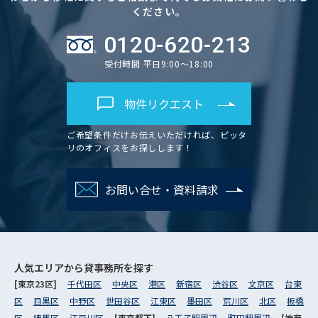
ください。
0120-620-213
受付時間 平日9:00～18:00
物件リクエスト
ご希望条件だけお伝えいただければ、ピッタ
リのオフィスをお探しします！
お問い合せ・資料請求
人気エリアから
貸事務所を探す
[東京23区]
千代田区
中央区
港区
新宿区
渋谷区
文京区
台東
区
目黒区
中野区
世田谷区
江東区
墨田区
荒川区
北区
板橋
区
練馬区
江戸川区
[東京都下]
八王子駅周辺
町田駅周辺
[神奈