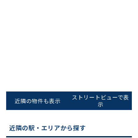
ビルコード：
172272
をお伝えいただくと
スムーズにご案内できます
ストリートビューで表
近隣の物件も表示
0120-620-213
示
平日 9:00〜18:00
近隣の駅・エリアから探す
電話でお問い合わせ