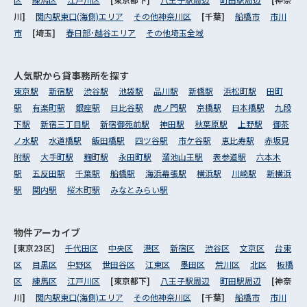
川]
関内駅東口(海側)エリア
その他神奈川区
[千葉]
船橋市
市川
市
[埼玉]
春日部･越谷エリア
その他埼玉全域
人気駅から
貸事務所を探す
東京駅
新宿駅
渋谷駅
池袋駅
品川駅
新橋駅
浜松町駅
田町
駅
有楽町駅
銀座駅
日比谷駅
虎ノ門駅
京橋駅
日本橋駅
九段
下駅
新宿三丁目駅
新宿御苑前駅
神田駅
秋葉原駅
上野駅
御茶
ノ水駅
水道橋駅
飯田橋駅
四ツ谷駅
市ケ谷駅
恵比寿駅
赤坂見
附駅
大手町駅
麹町駅
永田町駅
溜池山王駅
表参道駅
六本木
駅
五反田駅
千葉駅
船橋駅
海浜幕張駅
横浜駅
川崎駅
新横浜
駅
関内駅
桜木町駅
みなとみらい駅
物件アーカイブ
[東京23区]
千代田区
中央区
港区
新宿区
渋谷区
文京区
台東
区
目黒区
中野区
世田谷区
江東区
墨田区
荒川区
北区
板橋
区
練馬区
江戸川区
[東京都下]
八王子駅周辺
町田駅周辺
[神奈
川]
関内駅東口(海側)エリア
その他神奈川区
[千葉]
船橋市
市川