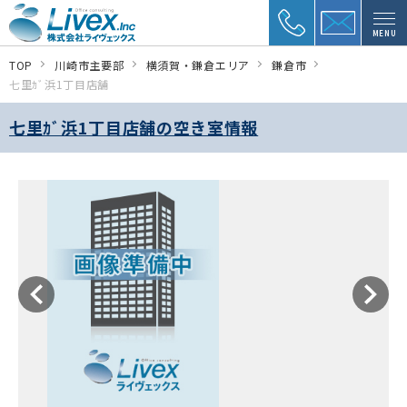
MENU
TOP
川崎市主要部
横須賀・鎌倉エリア
鎌倉市
七里ｶﾞ浜1丁目店舗
七里ｶﾞ浜1丁目店舗の空き室情報