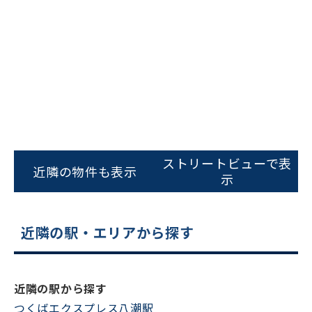
ビルコード：
172272
ストリートビューで表
をお伝えいただくと
近隣の物件も表示
示
スムーズにご案内できます
0120-620-213
近隣の駅・エリアから探す
平日 9:00〜18:00
電話でお問い合わせ
近隣の駅から探す
つくばエクスプレス八潮駅