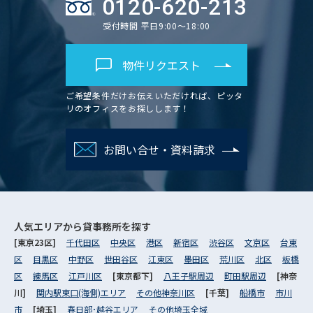
0120-620-213
受付時間 平日9:00～18:00
物件リクエスト
ご希望条件だけお伝えいただければ、ピッタ
リのオフィスをお探しします！
お問い合せ・資料請求
人気エリアから
貸事務所を探す
[東京23区]
千代田区
中央区
港区
新宿区
渋谷区
文京区
台東
区
目黒区
中野区
世田谷区
江東区
墨田区
荒川区
北区
板橋
区
練馬区
江戸川区
[東京都下]
八王子駅周辺
町田駅周辺
[神奈
川]
関内駅東口(海側)エリア
その他神奈川区
[千葉]
船橋市
市川
市
[埼玉]
春日部･越谷エリア
その他埼玉全域