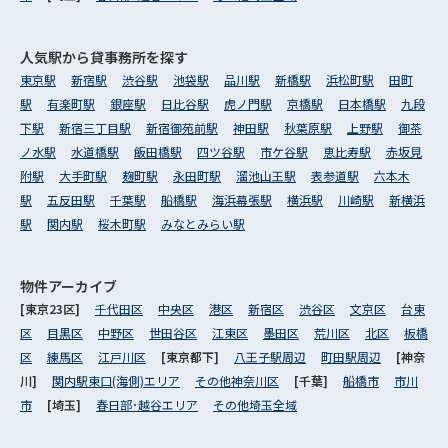
人気駅から
貸事務所を探す
東京駅
新宿駅
渋谷駅
池袋駅
品川駅
新橋駅
浜松町駅
田町
駅
有楽町駅
銀座駅
日比谷駅
虎ノ門駅
京橋駅
日本橋駅
九段
下駅
新宿三丁目駅
新宿御苑前駅
神田駅
秋葉原駅
上野駅
御茶
ノ水駅
水道橋駅
飯田橋駅
四ツ谷駅
市ケ谷駅
恵比寿駅
赤坂見
附駅
大手町駅
麹町駅
永田町駅
溜池山王駅
表参道駅
六本木
駅
五反田駅
千葉駅
船橋駅
海浜幕張駅
横浜駅
川崎駅
新横浜
駅
関内駅
桜木町駅
みなとみらい駅
物件アーカイブ
[東京23区]
千代田区
中央区
港区
新宿区
渋谷区
文京区
台東
区
目黒区
中野区
世田谷区
江東区
墨田区
荒川区
北区
板橋
区
練馬区
江戸川区
[東京都下]
八王子駅周辺
町田駅周辺
[神奈
川]
関内駅東口(海側)エリア
その他神奈川区
[千葉]
船橋市
市川
市
[埼玉]
春日部･越谷エリア
その他埼玉全域