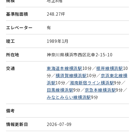
規模
地上8階
基準階面積
248.27坪
エレベーター
有
竣工
1989年1月
所在地
神奈川県横浜市西区北幸2-15-10
交通
東海道本線横浜駅
10分／
根岸線横浜駅
10
分／
横須賀線横浜駅
10分／
京浜東北線横
浜駅
10分／
湘南新宿ライン横浜駅
9分／
目黒線横浜駅
9分／
京急本線横浜駅
9分／
みなとみらい線横浜駅
9分
備考
情報更新日
2026-07-09