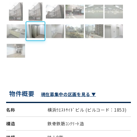
物件概要
現在募集中の区画を見る ▼
名称
横浜ｳｴｽﾄｻｲﾄﾞビル
(ビルコード：1853)
構造
鉄骨鉄筋ｺﾝｸﾘｰﾄ造