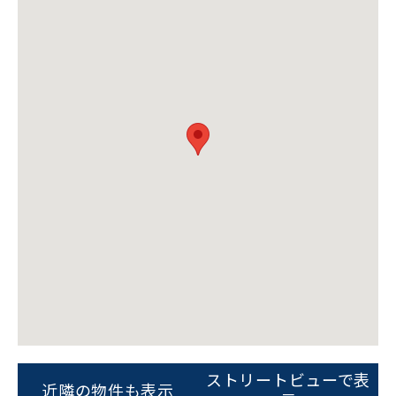
ビルコード：
172272
をお伝えいただくと
スムーズにご案内できます
0120-620-213
平日 9:00〜18:00
電話でお問い合わせ
フォームでお問い合わせ
ストリートビューで表
近隣の物件も表示