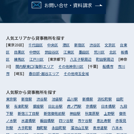
お問い合せ・資料請求
人気エリアから
貸事務所を探す
[東京23区]
千代田区
中央区
港区
新宿区
渋谷区
文京区
台東
区
目黒区
中野区
世田谷区
江東区
墨田区
荒川区
北区
板橋
区
練馬区
江戸川区
[東京都下]
八王子駅周辺
町田駅周辺
[神奈
川]
関内駅東口(海側)エリア
その他神奈川区
[千葉]
船橋市
市川
市
[埼玉]
春日部･越谷エリア
その他埼玉全域
人気駅から
貸事務所を探す
東京駅
新宿駅
渋谷駅
池袋駅
品川駅
新橋駅
浜松町駅
田町
駅
有楽町駅
銀座駅
日比谷駅
虎ノ門駅
京橋駅
日本橋駅
九段
下駅
新宿三丁目駅
新宿御苑前駅
神田駅
秋葉原駅
上野駅
御茶
ノ水駅
水道橋駅
飯田橋駅
四ツ谷駅
市ケ谷駅
恵比寿駅
赤坂見
附駅
大手町駅
麹町駅
永田町駅
溜池山王駅
表参道駅
六本木