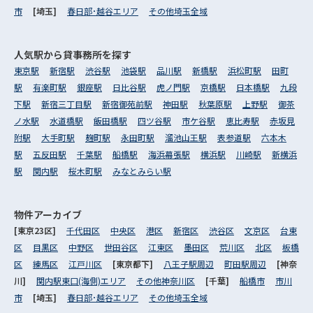
市
[埼玉]
春日部･越谷エリア
その他埼玉全域
人気駅から
貸事務所を探す
東京駅
新宿駅
渋谷駅
池袋駅
品川駅
新橋駅
浜松町駅
田町
駅
有楽町駅
銀座駅
日比谷駅
虎ノ門駅
京橋駅
日本橋駅
九段
下駅
新宿三丁目駅
新宿御苑前駅
神田駅
秋葉原駅
上野駅
御茶
ノ水駅
水道橋駅
飯田橋駅
四ツ谷駅
市ケ谷駅
恵比寿駅
赤坂見
附駅
大手町駅
麹町駅
永田町駅
溜池山王駅
表参道駅
六本木
駅
五反田駅
千葉駅
船橋駅
海浜幕張駅
横浜駅
川崎駅
新横浜
駅
関内駅
桜木町駅
みなとみらい駅
物件アーカイブ
[東京23区]
千代田区
中央区
港区
新宿区
渋谷区
文京区
台東
区
目黒区
中野区
世田谷区
江東区
墨田区
荒川区
北区
板橋
区
練馬区
江戸川区
[東京都下]
八王子駅周辺
町田駅周辺
[神奈
川]
関内駅東口(海側)エリア
その他神奈川区
[千葉]
船橋市
市川
市
[埼玉]
春日部･越谷エリア
その他埼玉全域