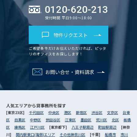
0120-620-213
受付時間 平日9:00～18:00
物件リクエスト
ご希望条件だけお伝えいただければ、ピッタ
リのオフィスをお探しします！
お問い合せ・資料請求
人気エリアから
貸事務所を探す
[東京23区]
千代田区
中央区
港区
新宿区
渋谷区
文京区
台東
区
目黒区
中野区
世田谷区
江東区
墨田区
荒川区
北区
板橋
区
練馬区
江戸川区
[東京都下]
八王子駅周辺
町田駅周辺
[神奈
川]
関内駅東口(海側)エリア
その他神奈川区
[千葉]
船橋市
市川