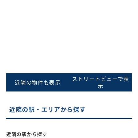
ビルコード：
172272
をお伝えいただくと
ストリートビューで表
近隣の物件も表示
スムーズにご案内できます
示
0120-620-213
近隣の駅・エリアから探す
平日 9:00〜18:00
電話でお問い合わせ
近隣の駅から探す