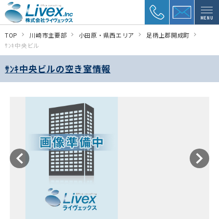
MENU
TOP
川崎市主要部
小田原・県西エリア
足柄上郡開成町
ｻﾝｷ中央ビル
ｻﾝｷ中央ビルの空き室情報