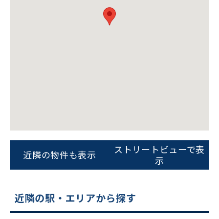
ビルコード：
172272
をお伝えいただくと
スムーズにご案内できます
0120-620-213
平日 9:00〜18:00
電話でお問い合わせ
フォームでお問い合わせ
ストリートビューで表
近隣の物件も表示
示
近隣の駅・エリアから探す