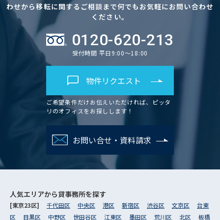
わせから移転に関するご相談まで何でもお気軽にお問い合わせ
ください。
0120-620-213
受付時間 平日9:00～18:00
物件リクエスト
ご希望条件だけお伝えいただければ、ピッタ
リのオフィスをお探しします！
お問い合せ・資料請求
人気エリアから
貸事務所を探す
[東京23区]
千代田区
中央区
港区
新宿区
渋谷区
文京区
台東
区
目黒区
中野区
世田谷区
江東区
墨田区
荒川区
北区
板橋