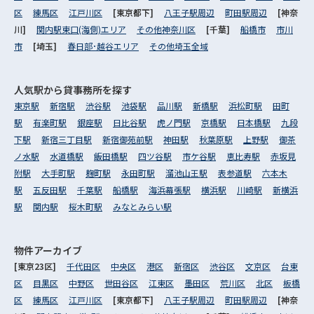
区
練馬区
江戸川区
[東京都下]
八王子駅周辺
町田駅周辺
[神奈
川]
関内駅東口(海側)エリア
その他神奈川区
[千葉]
船橋市
市川
市
[埼玉]
春日部･越谷エリア
その他埼玉全域
人気駅から
貸事務所を探す
東京駅
新宿駅
渋谷駅
池袋駅
品川駅
新橋駅
浜松町駅
田町
駅
有楽町駅
銀座駅
日比谷駅
虎ノ門駅
京橋駅
日本橋駅
九段
下駅
新宿三丁目駅
新宿御苑前駅
神田駅
秋葉原駅
上野駅
御茶
ノ水駅
水道橋駅
飯田橋駅
四ツ谷駅
市ケ谷駅
恵比寿駅
赤坂見
附駅
大手町駅
麹町駅
永田町駅
溜池山王駅
表参道駅
六本木
駅
五反田駅
千葉駅
船橋駅
海浜幕張駅
横浜駅
川崎駅
新横浜
駅
関内駅
桜木町駅
みなとみらい駅
物件アーカイブ
[東京23区]
千代田区
中央区
港区
新宿区
渋谷区
文京区
台東
区
目黒区
中野区
世田谷区
江東区
墨田区
荒川区
北区
板橋
区
練馬区
江戸川区
[東京都下]
八王子駅周辺
町田駅周辺
[神奈