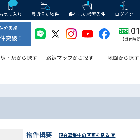
0
お気に入り
最近見た物件
保存した
検索条件
ログイン
仲介実績
01
件突破！
【受付時間
路線・駅から探す
路線マップから探す
地図から探す
物件概要
現在募集中の区画を見る ▼