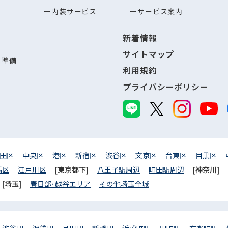
内装サービス
サービス案内
新着情報
サイトマップ
し準備
利用規約
プライバシーポリシー
田区
中央区
港区
新宿区
渋谷区
文京区
台東区
目黒区
馬区
江戸川区
[東京都下]
八王子駅周辺
町田駅周辺
[神奈川]
[埼玉]
春日部･越谷エリア
その他埼玉全域