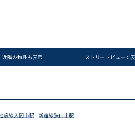
をお伝えいただくと
ビルコード：
172272
スムーズにご案内できます
0120-620-213
近隣の物件も表示
ストリートビューで
平日 9:00〜18:00
池袋線入間市駅
新宿線狭山市駅