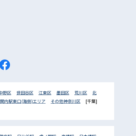
中野区
世田谷区
江東区
墨田区
荒川区
北
関内駅東口(海側)エリア
その他神奈川区
[千葉]