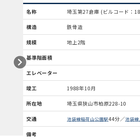
名称
埼玉第27倉庫
(ビルコード：184
構造
鉄骨造
規模
地上2階
基準階面積
エレベーター
竣工
1988年10月
所在地
埼玉県狭山市柏原228-10
交通
44分／
池袋線稲荷山公園駅
池袋線
備考