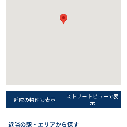
ビルコード：
172272
をお伝えいただくと
スムーズにご案内できます
ストリートビューで表
近隣の物件も表示
0120-620-213
示
平日 9:00〜18:00
近隣の駅・エリアから探す