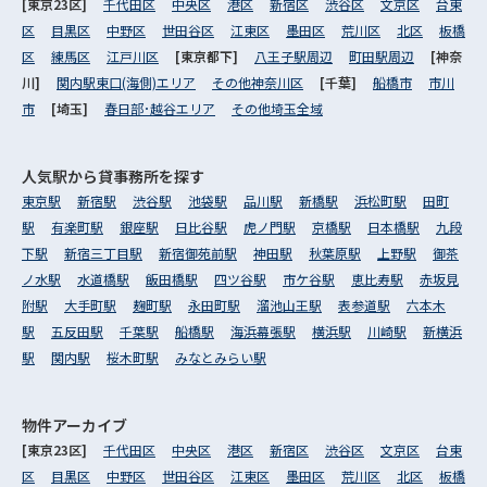
[東京23区]
千代田区
中央区
港区
新宿区
渋谷区
文京区
台東
区
目黒区
中野区
世田谷区
江東区
墨田区
荒川区
北区
板橋
区
練馬区
江戸川区
[東京都下]
八王子駅周辺
町田駅周辺
[神奈
川]
関内駅東口(海側)エリア
その他神奈川区
[千葉]
船橋市
市川
市
[埼玉]
春日部･越谷エリア
その他埼玉全域
人気駅から
貸事務所を探す
東京駅
新宿駅
渋谷駅
池袋駅
品川駅
新橋駅
浜松町駅
田町
駅
有楽町駅
銀座駅
日比谷駅
虎ノ門駅
京橋駅
日本橋駅
九段
下駅
新宿三丁目駅
新宿御苑前駅
神田駅
秋葉原駅
上野駅
御茶
ノ水駅
水道橋駅
飯田橋駅
四ツ谷駅
市ケ谷駅
恵比寿駅
赤坂見
附駅
大手町駅
麹町駅
永田町駅
溜池山王駅
表参道駅
六本木
駅
五反田駅
千葉駅
船橋駅
海浜幕張駅
横浜駅
川崎駅
新横浜
駅
関内駅
桜木町駅
みなとみらい駅
物件アーカイブ
[東京23区]
千代田区
中央区
港区
新宿区
渋谷区
文京区
台東
区
目黒区
中野区
世田谷区
江東区
墨田区
荒川区
北区
板橋