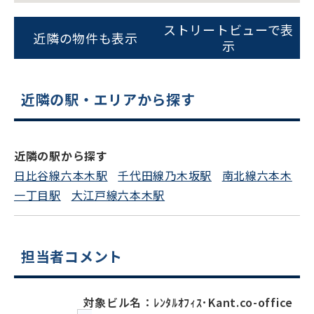
平日 9:00〜18:00
ストリートビューで表
近隣の物件も表示
示
電話でお問い合わせ
近隣の駅・エリアから探す
フォームでお問い合わせ
近隣の駅から探す
日比谷線六本木駅
千代田線乃木坂駅
南北線六本木
一丁目駅
大江戸線六本木駅
担当者コメント
対象ビル名：ﾚﾝﾀﾙｵﾌｨｽ･Kant.co-office