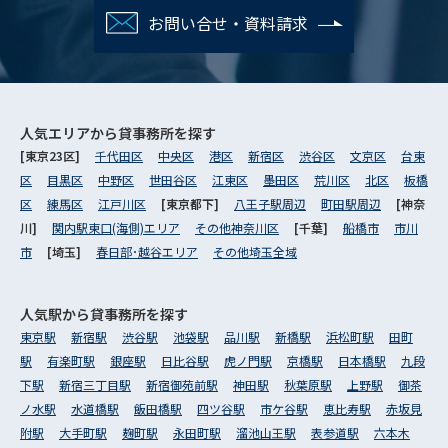
お問い合せ・資料請求
人気エリアから
貸事務所を探す
[東京23区]
千代田区
中央区
港区
新宿区
渋谷区
文京区
台東
区
目黒区
中野区
世田谷区
江東区
墨田区
荒川区
北区
板橋
区
練馬区
江戸川区
[東京都下]
八王子駅周辺
町田駅周辺
[神奈
川]
関内駅東口(海側)エリア
その他神奈川区
[千葉]
船橋市
市川
市
[埼玉]
春日部･越谷エリア
その他埼玉全域
人気駅から
貸事務所を探す
東京駅
新宿駅
渋谷駅
池袋駅
品川駅
新橋駅
浜松町駅
田町
駅
有楽町駅
銀座駅
日比谷駅
虎ノ門駅
京橋駅
日本橋駅
九段
下駅
新宿三丁目駅
新宿御苑前駅
神田駅
秋葉原駅
上野駅
御茶
ノ水駅
水道橋駅
飯田橋駅
四ツ谷駅
市ケ谷駅
恵比寿駅
赤坂見
附駅
大手町駅
麹町駅
永田町駅
溜池山王駅
表参道駅
六本木