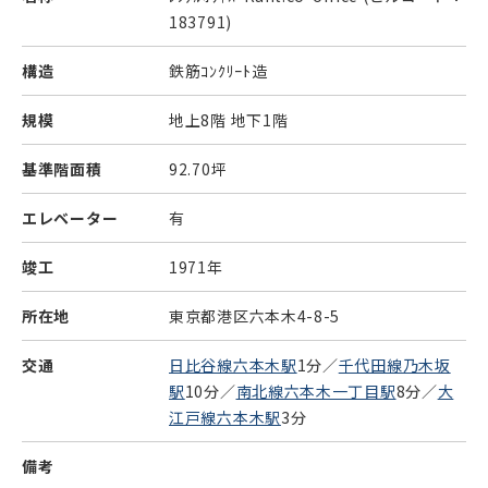
183791)
構造
鉄筋ｺﾝｸﾘｰﾄ造
規模
地上8階 地下1階
基準階面積
92.70坪
エレベーター
有
竣工
1971年
所在地
東京都港区六本木4-8-5
交通
日比谷線六本木駅
1分／
千代田線乃木坂
駅
10分／
南北線六本木一丁目駅
8分／
大
江戸線六本木駅
3分
備考