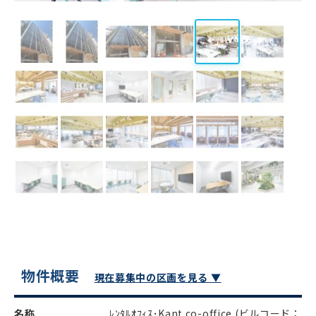
物件概要
現在募集中の区画を見る ▼
名称
ﾚﾝﾀﾙｵﾌｨｽ･Kant.co-office
(ビルコード：