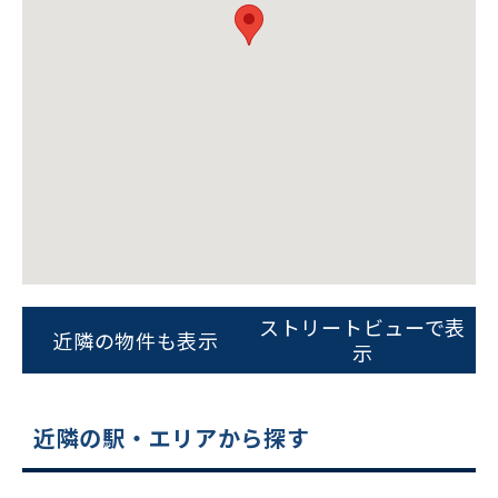
ビルコード：
172272
をお伝えいただくと
スムーズにご案内できます
ストリートビューで表
近隣の物件も表示
示
0120-620-213
平日 9:00〜18:00
近隣の駅・エリアから探す
電話でお問い合わせ