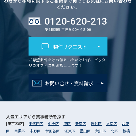
わせから移転に関するご相談まで何でもお気軽にお問い合わせ
ください。
0120-620-213
受付時間 平日9:00～18:00
物件リクエスト
ご希望条件だけお伝えいただければ、ピッタ
リのオフィスをお探しします！
お問い合せ・資料請求
人気エリアから
貸事務所を探す
[東京23区]
千代田区
中央区
港区
新宿区
渋谷区
文京区
台東
区
目黒区
中野区
世田谷区
江東区
墨田区
荒川区
北区
板橋