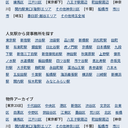
区
練馬区
江戸川区
[東京都下]
八王子駅周辺
町田駅周辺
[神奈
川]
関内駅東口(海側)エリア
その他神奈川区
[千葉]
船橋市
市川
市
[埼玉]
春日部･越谷エリア
その他埼玉全域
人気駅から
貸事務所を探す
東京駅
新宿駅
渋谷駅
池袋駅
品川駅
新橋駅
浜松町駅
田町
駅
有楽町駅
銀座駅
日比谷駅
虎ノ門駅
京橋駅
日本橋駅
九段
下駅
新宿三丁目駅
新宿御苑前駅
神田駅
秋葉原駅
上野駅
御茶
ノ水駅
水道橋駅
飯田橋駅
四ツ谷駅
市ケ谷駅
恵比寿駅
赤坂見
附駅
大手町駅
麹町駅
永田町駅
溜池山王駅
表参道駅
六本木
駅
五反田駅
千葉駅
船橋駅
海浜幕張駅
横浜駅
川崎駅
新横浜
駅
関内駅
桜木町駅
みなとみらい駅
物件アーカイブ
[東京23区]
千代田区
中央区
港区
新宿区
渋谷区
文京区
台東
区
目黒区
中野区
世田谷区
江東区
墨田区
荒川区
北区
板橋
区
練馬区
江戸川区
[東京都下]
八王子駅周辺
町田駅周辺
[神奈
川]
関内駅東口(海側)エリア
その他神奈川区
[千葉]
船橋市
市川