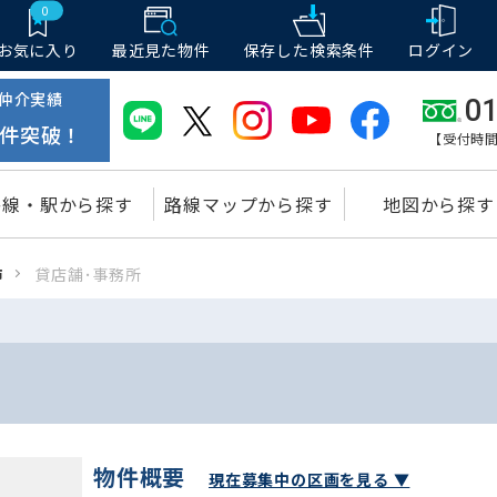
0
お気に入り
最近見た物件
保存した
検索条件
ログイン
仲介実績
01
件突破！
【受付時間
路線・駅から探す
路線マップから探す
地図から探す
市
貸店舗･事務所
物件概要
現在募集中の区画を見る ▼