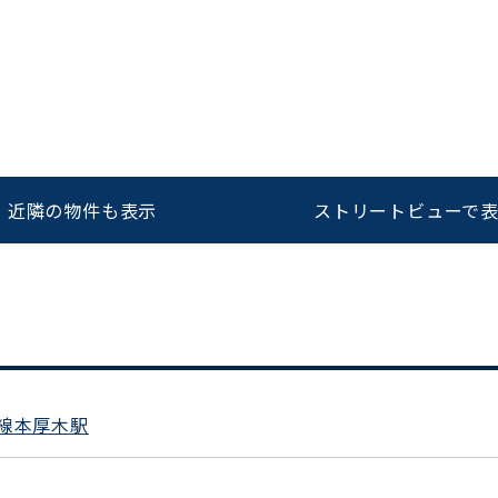
をお伝えいただくと
ビルコード：
172272
スムーズにご案内できます
0120-620-213
近隣の物件も表示
ストリートビューで
平日 9:00〜18:00
線本厚木駅