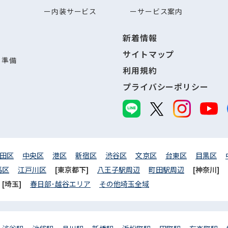
内装サービス
サービス案内
新着情報
サイトマップ
し準備
利用規約
プライバシーポリシー
田区
中央区
港区
新宿区
渋谷区
文京区
台東区
目黒区
馬区
江戸川区
[東京都下]
八王子駅周辺
町田駅周辺
[神奈川]
[埼玉]
春日部･越谷エリア
その他埼玉全域