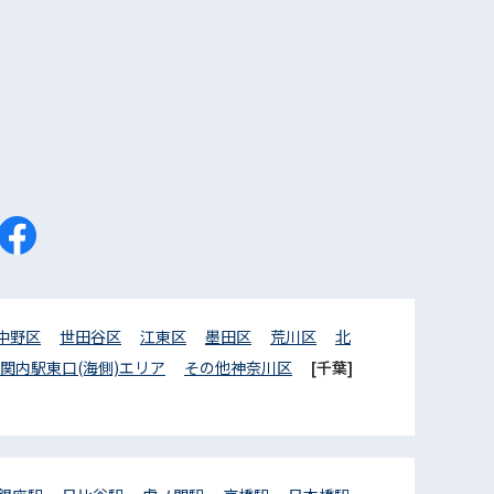
中野区
世田谷区
江東区
墨田区
荒川区
北
関内駅東口(海側)エリア
その他神奈川区
[千葉]