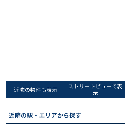
ビルコード：
172272
をお伝えいただくと
スムーズにご案内できます
ストリートビューで表
近隣の物件も表示
示
0120-620-213
平日 9:00〜18:00
近隣の駅・エリアから探す
電話でお問い合わせ