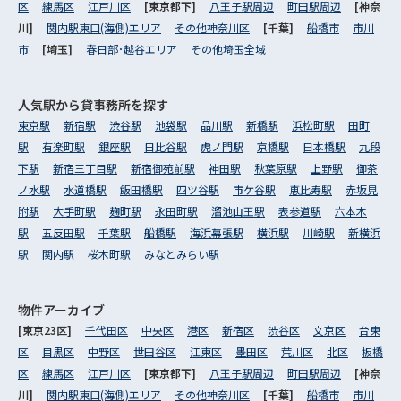
区
練馬区
江戸川区
[東京都下]
八王子駅周辺
町田駅周辺
[神奈
川]
関内駅東口(海側)エリア
その他神奈川区
[千葉]
船橋市
市川
市
[埼玉]
春日部･越谷エリア
その他埼玉全域
人気駅から
貸事務所を探す
東京駅
新宿駅
渋谷駅
池袋駅
品川駅
新橋駅
浜松町駅
田町
駅
有楽町駅
銀座駅
日比谷駅
虎ノ門駅
京橋駅
日本橋駅
九段
下駅
新宿三丁目駅
新宿御苑前駅
神田駅
秋葉原駅
上野駅
御茶
ノ水駅
水道橋駅
飯田橋駅
四ツ谷駅
市ケ谷駅
恵比寿駅
赤坂見
附駅
大手町駅
麹町駅
永田町駅
溜池山王駅
表参道駅
六本木
駅
五反田駅
千葉駅
船橋駅
海浜幕張駅
横浜駅
川崎駅
新横浜
駅
関内駅
桜木町駅
みなとみらい駅
物件アーカイブ
[東京23区]
千代田区
中央区
港区
新宿区
渋谷区
文京区
台東
区
目黒区
中野区
世田谷区
江東区
墨田区
荒川区
北区
板橋
区
練馬区
江戸川区
[東京都下]
八王子駅周辺
町田駅周辺
[神奈
川]
関内駅東口(海側)エリア
その他神奈川区
[千葉]
船橋市
市川