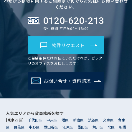
わせから移転に関するご相談まで何でもお気軽にお問い合わせ
ください。
0120-620-213
受付時間 平日9:00～18:00
物件リクエスト
ご希望条件だけお伝えいただければ、ピッタ
リのオフィスをお探しします！
お問い合せ・資料請求
人気エリアから
貸事務所を探す
[東京23区]
千代田区
中央区
港区
新宿区
渋谷区
文京区
台東
区
目黒区
中野区
世田谷区
江東区
墨田区
荒川区
北区
板橋