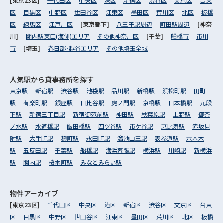
[東京23区]
千代田区
中央区
港区
新宿区
渋谷区
文京区
台東
区
目黒区
中野区
世田谷区
江東区
墨田区
荒川区
北区
板橋
区
練馬区
江戸川区
[東京都下]
八王子駅周辺
町田駅周辺
[神奈
川]
関内駅東口(海側)エリア
その他神奈川区
[千葉]
船橋市
市川
市
[埼玉]
春日部･越谷エリア
その他埼玉全域
人気駅から
貸事務所を探す
東京駅
新宿駅
渋谷駅
池袋駅
品川駅
新橋駅
浜松町駅
田町
駅
有楽町駅
銀座駅
日比谷駅
虎ノ門駅
京橋駅
日本橋駅
九段
下駅
新宿三丁目駅
新宿御苑前駅
神田駅
秋葉原駅
上野駅
御茶
ノ水駅
水道橋駅
飯田橋駅
四ツ谷駅
市ケ谷駅
恵比寿駅
赤坂見
附駅
大手町駅
麹町駅
永田町駅
溜池山王駅
表参道駅
六本木
駅
五反田駅
千葉駅
船橋駅
海浜幕張駅
横浜駅
川崎駅
新横浜
駅
関内駅
桜木町駅
みなとみらい駅
物件アーカイブ
[東京23区]
千代田区
中央区
港区
新宿区
渋谷区
文京区
台東
区
目黒区
中野区
世田谷区
江東区
墨田区
荒川区
北区
板橋