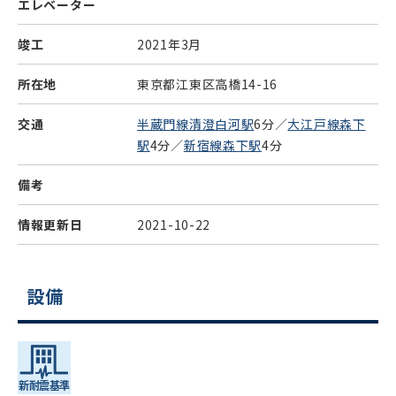
エレベーター
竣工
2021年3月
所在地
東京都江東区高橋14-16
交通
半蔵門線清澄白河駅
6分／
大江戸線森下
駅
4分／
新宿線森下駅
4分
備考
情報更新日
2021-10-22
設備