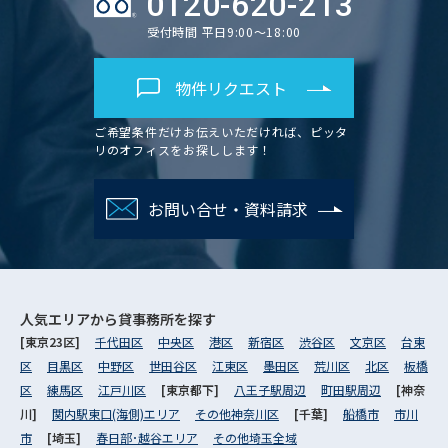
0120-620-213
受付時間 平日9:00～18:00
物件リクエスト
ご希望条件だけお伝えいただければ、ピッタ
リのオフィスをお探しします！
お問い合せ・資料請求
人気エリアから
貸事務所を探す
[東京23区]
千代田区
中央区
港区
新宿区
渋谷区
文京区
台東
区
目黒区
中野区
世田谷区
江東区
墨田区
荒川区
北区
板橋
区
練馬区
江戸川区
[東京都下]
八王子駅周辺
町田駅周辺
[神奈
川]
関内駅東口(海側)エリア
その他神奈川区
[千葉]
船橋市
市川
市
[埼玉]
春日部･越谷エリア
その他埼玉全域