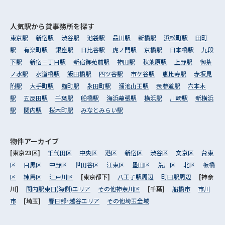
人気駅から
貸事務所を探す
東京駅
新宿駅
渋谷駅
池袋駅
品川駅
新橋駅
浜松町駅
田町
駅
有楽町駅
銀座駅
日比谷駅
虎ノ門駅
京橋駅
日本橋駅
九段
下駅
新宿三丁目駅
新宿御苑前駅
神田駅
秋葉原駅
上野駅
御茶
ノ水駅
水道橋駅
飯田橋駅
四ツ谷駅
市ケ谷駅
恵比寿駅
赤坂見
附駅
大手町駅
麹町駅
永田町駅
溜池山王駅
表参道駅
六本木
駅
五反田駅
千葉駅
船橋駅
海浜幕張駅
横浜駅
川崎駅
新横浜
駅
関内駅
桜木町駅
みなとみらい駅
物件アーカイブ
[東京23区]
千代田区
中央区
港区
新宿区
渋谷区
文京区
台東
区
目黒区
中野区
世田谷区
江東区
墨田区
荒川区
北区
板橋
区
練馬区
江戸川区
[東京都下]
八王子駅周辺
町田駅周辺
[神奈
川]
関内駅東口(海側)エリア
その他神奈川区
[千葉]
船橋市
市川
市
[埼玉]
春日部･越谷エリア
その他埼玉全域