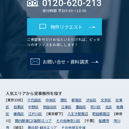
0120-620-213
受付時間 平日9:00～18:00
物件リクエスト
ご希望条件だけお伝えいただければ、ピッタ
リのオフィスをお探しします！
お問い合せ・資料請求
人気エリアから
貸事務所を探す
[東京23区]
千代田区
中央区
港区
新宿区
渋谷区
文京区
台東
区
目黒区
中野区
世田谷区
江東区
墨田区
荒川区
北区
板橋
区
練馬区
江戸川区
[東京都下]
八王子駅周辺
町田駅周辺
[神奈
川]
関内駅東口(海側)エリア
その他神奈川区
[千葉]
船橋市
市川
市
[埼玉]
春日部･越谷エリア
その他埼玉全域