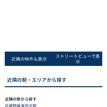
ビルコード：
172272
ストリートビューで表
をお伝えいただくと
近隣の物件も表示
示
スムーズにご案内できます
0120-620-213
近隣の駅・エリアから探す
平日 9:00〜18:00
電話でお問い合わせ
近隣の駅から探す
武蔵野線東所沢駅