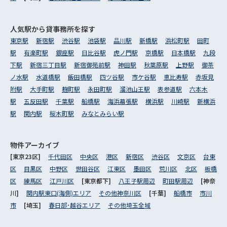
人気駅から
貸事務所を探す
東京駅
新宿駅
渋谷駅
池袋駅
品川駅
新橋駅
浜松町駅
田町
駅
有楽町駅
銀座駅
日比谷駅
虎ノ門駅
京橋駅
日本橋駅
九段
下駅
新宿三丁目駅
新宿御苑前駅
神田駅
秋葉原駅
上野駅
御茶
ノ水駅
水道橋駅
飯田橋駅
四ツ谷駅
市ケ谷駅
恵比寿駅
赤坂見
附駅
大手町駅
麹町駅
永田町駅
溜池山王駅
表参道駅
六本木
駅
五反田駅
千葉駅
船橋駅
海浜幕張駅
横浜駅
川崎駅
新横浜
駅
関内駅
桜木町駅
みなとみらい駅
物件アーカイブ
[東京23区]
千代田区
中央区
港区
新宿区
渋谷区
文京区
台東
区
目黒区
中野区
世田谷区
江東区
墨田区
荒川区
北区
板橋
区
練馬区
江戸川区
[東京都下]
八王子駅周辺
町田駅周辺
[神奈
川]
関内駅東口(海側)エリア
その他神奈川区
[千葉]
船橋市
市川
市
[埼玉]
春日部･越谷エリア
その他埼玉全域