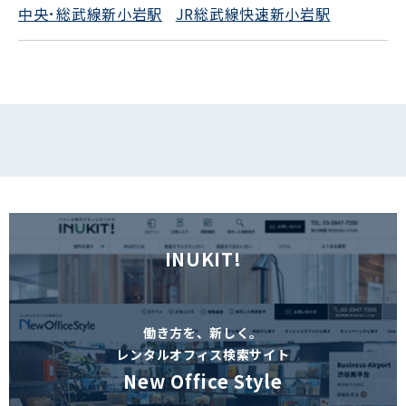
中央･総武線新小岩駅
JR総武線快速新小岩駅
フォームでお問い合わせ
INUKIT!
働き方を、新しく。
レンタルオフィス検索サイト
New Office Style