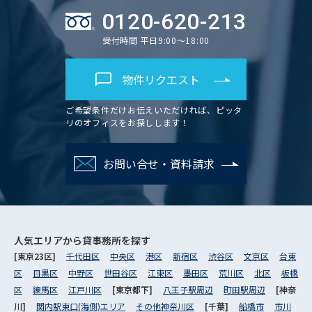
0120-620-213
受付時間 平日9:00～18:00
物件リクエスト
ご希望条件だけお伝えいただければ、ピッタ
リのオフィスをお探しします！
お問い合せ・資料請求
人気エリアから
貸事務所を探す
[東京23区]
千代田区
中央区
港区
新宿区
渋谷区
文京区
台東
区
目黒区
中野区
世田谷区
江東区
墨田区
荒川区
北区
板橋
区
練馬区
江戸川区
[東京都下]
八王子駅周辺
町田駅周辺
[神奈
川]
関内駅東口(海側)エリア
その他神奈川区
[千葉]
船橋市
市川