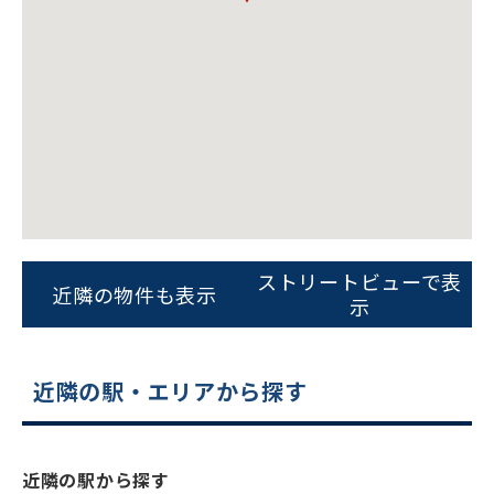
ビルコード：
172272
をお伝えいただくと
ストリートビューで表
近隣の物件も表示
スムーズにご案内できます
示
0120-620-213
近隣の駅・エリアから探す
平日 9:00〜18:00
電話でお問い合わせ
近隣の駅から探す