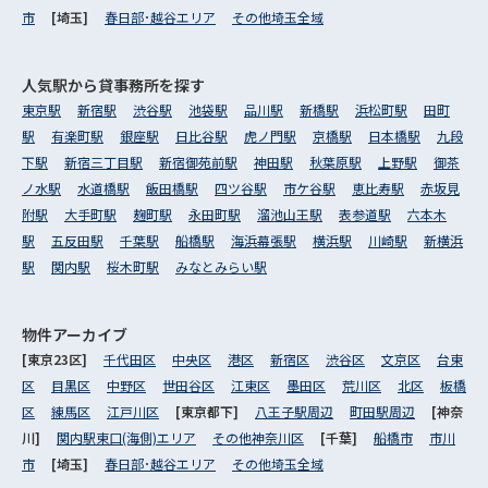
市
[埼玉]
春日部･越谷エリア
その他埼玉全域
人気駅から
貸事務所を探す
東京駅
新宿駅
渋谷駅
池袋駅
品川駅
新橋駅
浜松町駅
田町
駅
有楽町駅
銀座駅
日比谷駅
虎ノ門駅
京橋駅
日本橋駅
九段
下駅
新宿三丁目駅
新宿御苑前駅
神田駅
秋葉原駅
上野駅
御茶
ノ水駅
水道橋駅
飯田橋駅
四ツ谷駅
市ケ谷駅
恵比寿駅
赤坂見
附駅
大手町駅
麹町駅
永田町駅
溜池山王駅
表参道駅
六本木
駅
五反田駅
千葉駅
船橋駅
海浜幕張駅
横浜駅
川崎駅
新横浜
駅
関内駅
桜木町駅
みなとみらい駅
物件アーカイブ
[東京23区]
千代田区
中央区
港区
新宿区
渋谷区
文京区
台東
区
目黒区
中野区
世田谷区
江東区
墨田区
荒川区
北区
板橋
区
練馬区
江戸川区
[東京都下]
八王子駅周辺
町田駅周辺
[神奈
川]
関内駅東口(海側)エリア
その他神奈川区
[千葉]
船橋市
市川
市
[埼玉]
春日部･越谷エリア
その他埼玉全域