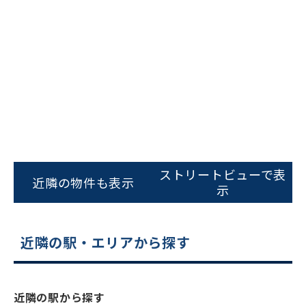
ビルコード：
172272
をお伝えいただくと
ストリートビューで表
近隣の物件も表示
スムーズにご案内できます
示
0120-620-213
近隣の駅・エリアから探す
平日 9:00〜18:00
電話でお問い合わせ
近隣の駅から探す