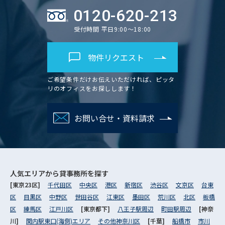
0120-620-213
受付時間 平日9:00～18:00
物件リクエスト
ご希望条件だけお伝えいただければ、ピッタ
リのオフィスをお探しします！
お問い合せ・資料請求
人気エリアから
貸事務所を探す
[東京23区]
千代田区
中央区
港区
新宿区
渋谷区
文京区
台東
区
目黒区
中野区
世田谷区
江東区
墨田区
荒川区
北区
板橋
区
練馬区
江戸川区
[東京都下]
八王子駅周辺
町田駅周辺
[神奈
川]
関内駅東口(海側)エリア
その他神奈川区
[千葉]
船橋市
市川