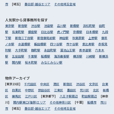
市
[埼玉]
春日部･越谷エリア
その他埼玉全域
人気駅から
貸事務所を探す
東京駅
新宿駅
渋谷駅
池袋駅
品川駅
新橋駅
浜松町駅
田町
駅
有楽町駅
銀座駅
日比谷駅
虎ノ門駅
京橋駅
日本橋駅
九段
下駅
新宿三丁目駅
新宿御苑前駅
神田駅
秋葉原駅
上野駅
御茶
ノ水駅
水道橋駅
飯田橋駅
四ツ谷駅
市ケ谷駅
恵比寿駅
赤坂見
附駅
大手町駅
麹町駅
永田町駅
溜池山王駅
表参道駅
六本木
駅
五反田駅
千葉駅
船橋駅
海浜幕張駅
横浜駅
川崎駅
新横浜
駅
関内駅
桜木町駅
みなとみらい駅
物件アーカイブ
[東京23区]
千代田区
中央区
港区
新宿区
渋谷区
文京区
台東
区
目黒区
中野区
世田谷区
江東区
墨田区
荒川区
北区
板橋
区
練馬区
江戸川区
[東京都下]
八王子駅周辺
町田駅周辺
[神奈
川]
関内駅東口(海側)エリア
その他神奈川区
[千葉]
船橋市
市川
市
[埼玉]
春日部･越谷エリア
その他埼玉全域