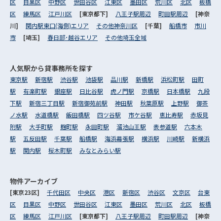
区
目黒区
中野区
世田谷区
江東区
墨田区
荒川区
北区
板橋
区
練馬区
江戸川区
[東京都下]
八王子駅周辺
町田駅周辺
[神奈
川]
関内駅東口(海側)エリア
その他神奈川区
[千葉]
船橋市
市川
市
[埼玉]
春日部･越谷エリア
その他埼玉全域
人気駅から
貸事務所を探す
東京駅
新宿駅
渋谷駅
池袋駅
品川駅
新橋駅
浜松町駅
田町
駅
有楽町駅
銀座駅
日比谷駅
虎ノ門駅
京橋駅
日本橋駅
九段
下駅
新宿三丁目駅
新宿御苑前駅
神田駅
秋葉原駅
上野駅
御茶
ノ水駅
水道橋駅
飯田橋駅
四ツ谷駅
市ケ谷駅
恵比寿駅
赤坂見
附駅
大手町駅
麹町駅
永田町駅
溜池山王駅
表参道駅
六本木
駅
五反田駅
千葉駅
船橋駅
海浜幕張駅
横浜駅
川崎駅
新横浜
駅
関内駅
桜木町駅
みなとみらい駅
物件アーカイブ
[東京23区]
千代田区
中央区
港区
新宿区
渋谷区
文京区
台東
区
目黒区
中野区
世田谷区
江東区
墨田区
荒川区
北区
板橋
区
練馬区
江戸川区
[東京都下]
八王子駅周辺
町田駅周辺
[神奈