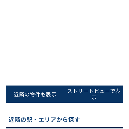
ビルコード：
172272
をお伝えいただくと
スムーズにご案内できます
ストリートビューで表
近隣の物件も表示
示
0120-620-213
平日 9:00〜18:00
近隣の駅・エリアから探す
電話でお問い合わせ