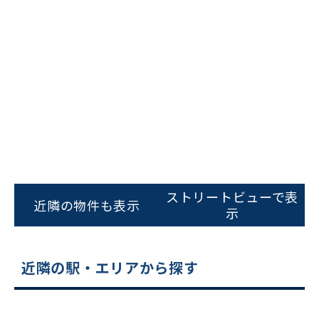
ビルコード：
172272
をお伝えいただくと
ストリートビューで表
スムーズにご案内できます
近隣の物件も表示
示
0120-620-213
平日 9:00〜18:00
近隣の駅・エリアから探す
電話でお問い合わせ