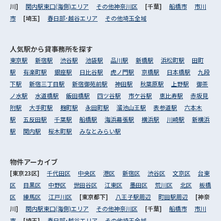
川]
関内駅東口(海側)エリア
その他神奈川区
[千葉]
船橋市
市川
市
[埼玉]
春日部･越谷エリア
その他埼玉全域
人気駅から
貸事務所を探す
東京駅
新宿駅
渋谷駅
池袋駅
品川駅
新橋駅
浜松町駅
田町
駅
有楽町駅
銀座駅
日比谷駅
虎ノ門駅
京橋駅
日本橋駅
九段
下駅
新宿三丁目駅
新宿御苑前駅
神田駅
秋葉原駅
上野駅
御茶
ノ水駅
水道橋駅
飯田橋駅
四ツ谷駅
市ケ谷駅
恵比寿駅
赤坂見
附駅
大手町駅
麹町駅
永田町駅
溜池山王駅
表参道駅
六本木
駅
五反田駅
千葉駅
船橋駅
海浜幕張駅
横浜駅
川崎駅
新横浜
駅
関内駅
桜木町駅
みなとみらい駅
物件アーカイブ
[東京23区]
千代田区
中央区
港区
新宿区
渋谷区
文京区
台東
区
目黒区
中野区
世田谷区
江東区
墨田区
荒川区
北区
板橋
区
練馬区
江戸川区
[東京都下]
八王子駅周辺
町田駅周辺
[神奈
川]
関内駅東口(海側)エリア
その他神奈川区
[千葉]
船橋市
市川
市
[埼玉]
春日部･越谷エリア
その他埼玉全域