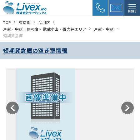
MENU
TOP
東京都
品川区
戸越・中延・旗の台・武蔵小山・西大井エリア
戸越・中延
短期貸倉庫
短期貸倉庫の空き室情報