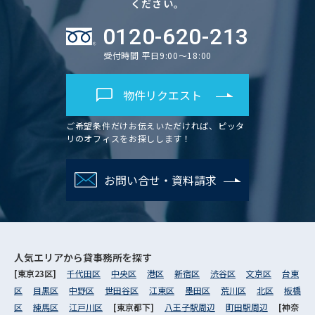
ください。
0120-620-213
受付時間 平日9:00～18:00
物件リクエスト
ご希望条件だけお伝えいただければ、ピッタ
リのオフィスをお探しします！
お問い合せ・資料請求
人気エリアから
貸事務所を探す
[東京23区]
千代田区
中央区
港区
新宿区
渋谷区
文京区
台東
区
目黒区
中野区
世田谷区
江東区
墨田区
荒川区
北区
板橋
区
練馬区
江戸川区
[東京都下]
八王子駅周辺
町田駅周辺
[神奈