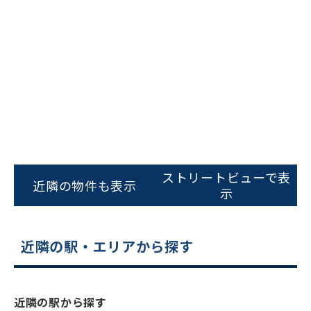
ビルコード：
172272
をお伝えいただくと
ストリートビューで表
近隣の物件も表示
スムーズにご案内できます
示
0120-620-213
近隣の駅・エリアから探す
平日 9:00〜18:00
電話でお問い合わせ
近隣の駅から探す