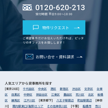
0120-620-213
受付時間 平日9:00～18:00
物件リクエスト
ご希望条件だけお伝えいただければ、ピッタ
リのオフィスをお探しします！
お問い合せ・資料請求
人気エリアから
貸事務所を探す
[東京23区]
千代田区
中央区
港区
新宿区
渋谷区
文京区
台東
区
目黒区
中野区
世田谷区
江東区
墨田区
荒川区
北区
板橋
区
練馬区
江戸川区
[東京都下]
八王子駅周辺
町田駅周辺
[神奈
川]
関内駅東口(海側)エリア
その他神奈川区
[千葉]
船橋市
市川