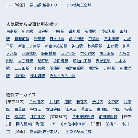
市
[埼玉]
春日部･越谷エリア
その他埼玉全域
人気駅から
貸事務所を探す
東京駅
新宿駅
渋谷駅
池袋駅
品川駅
新橋駅
浜松町駅
田町
駅
有楽町駅
銀座駅
日比谷駅
虎ノ門駅
京橋駅
日本橋駅
九段
下駅
新宿三丁目駅
新宿御苑前駅
神田駅
秋葉原駅
上野駅
御茶
ノ水駅
水道橋駅
飯田橋駅
四ツ谷駅
市ケ谷駅
恵比寿駅
赤坂見
附駅
大手町駅
麹町駅
永田町駅
溜池山王駅
表参道駅
六本木
駅
五反田駅
千葉駅
船橋駅
海浜幕張駅
横浜駅
川崎駅
新横浜
駅
関内駅
桜木町駅
みなとみらい駅
物件アーカイブ
[東京23区]
千代田区
中央区
港区
新宿区
渋谷区
文京区
台東
区
目黒区
中野区
世田谷区
江東区
墨田区
荒川区
北区
板橋
区
練馬区
江戸川区
[東京都下]
八王子駅周辺
町田駅周辺
[神奈
川]
関内駅東口(海側)エリア
その他神奈川区
[千葉]
船橋市
市川
市
[埼玉]
春日部･越谷エリア
その他埼玉全域