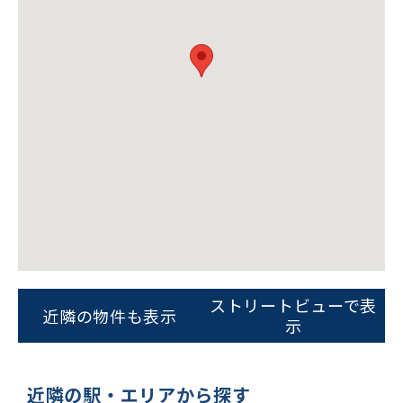
ビルコード：
172272
をお伝えいただくと
スムーズにご案内できます
ストリートビューで表
近隣の物件も表示
0120-620-213
示
平日 9:00〜18:00
近隣の駅・エリアから探す