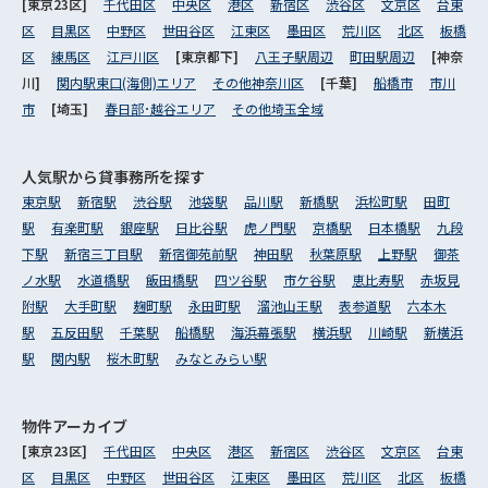
[東京23区]
千代田区
中央区
港区
新宿区
渋谷区
文京区
台東
区
目黒区
中野区
世田谷区
江東区
墨田区
荒川区
北区
板橋
区
練馬区
江戸川区
[東京都下]
八王子駅周辺
町田駅周辺
[神奈
川]
関内駅東口(海側)エリア
その他神奈川区
[千葉]
船橋市
市川
市
[埼玉]
春日部･越谷エリア
その他埼玉全域
人気駅から
貸事務所を探す
東京駅
新宿駅
渋谷駅
池袋駅
品川駅
新橋駅
浜松町駅
田町
駅
有楽町駅
銀座駅
日比谷駅
虎ノ門駅
京橋駅
日本橋駅
九段
下駅
新宿三丁目駅
新宿御苑前駅
神田駅
秋葉原駅
上野駅
御茶
ノ水駅
水道橋駅
飯田橋駅
四ツ谷駅
市ケ谷駅
恵比寿駅
赤坂見
附駅
大手町駅
麹町駅
永田町駅
溜池山王駅
表参道駅
六本木
駅
五反田駅
千葉駅
船橋駅
海浜幕張駅
横浜駅
川崎駅
新横浜
駅
関内駅
桜木町駅
みなとみらい駅
物件アーカイブ
[東京23区]
千代田区
中央区
港区
新宿区
渋谷区
文京区
台東
区
目黒区
中野区
世田谷区
江東区
墨田区
荒川区
北区
板橋