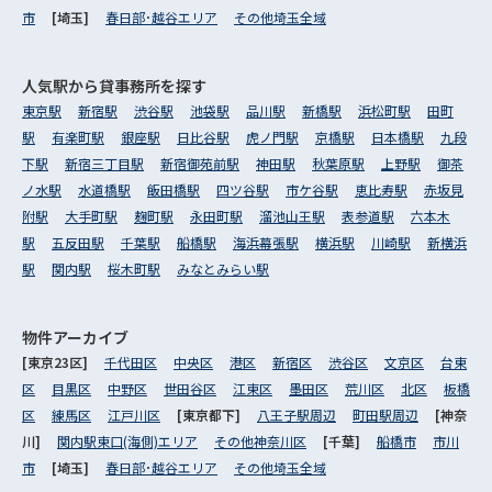
市
[埼玉]
春日部･越谷エリア
その他埼玉全域
人気駅から
貸事務所を探す
東京駅
新宿駅
渋谷駅
池袋駅
品川駅
新橋駅
浜松町駅
田町
駅
有楽町駅
銀座駅
日比谷駅
虎ノ門駅
京橋駅
日本橋駅
九段
下駅
新宿三丁目駅
新宿御苑前駅
神田駅
秋葉原駅
上野駅
御茶
ノ水駅
水道橋駅
飯田橋駅
四ツ谷駅
市ケ谷駅
恵比寿駅
赤坂見
附駅
大手町駅
麹町駅
永田町駅
溜池山王駅
表参道駅
六本木
駅
五反田駅
千葉駅
船橋駅
海浜幕張駅
横浜駅
川崎駅
新横浜
駅
関内駅
桜木町駅
みなとみらい駅
物件アーカイブ
[東京23区]
千代田区
中央区
港区
新宿区
渋谷区
文京区
台東
区
目黒区
中野区
世田谷区
江東区
墨田区
荒川区
北区
板橋
区
練馬区
江戸川区
[東京都下]
八王子駅周辺
町田駅周辺
[神奈
川]
関内駅東口(海側)エリア
その他神奈川区
[千葉]
船橋市
市川
市
[埼玉]
春日部･越谷エリア
その他埼玉全域