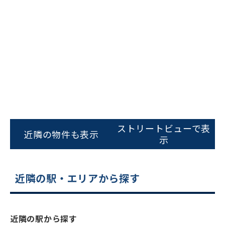
ビルコード：
172272
をお伝えいただくと
ストリートビューで表
近隣の物件も表示
スムーズにご案内できます
示
0120-620-213
近隣の駅・エリアから探す
平日 9:00〜18:00
電話でお問い合わせ
近隣の駅から探す