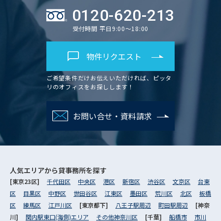
0120-620-213
受付時間 平日9:00～18:00
物件リクエスト
ご希望条件だけお伝えいただければ、ピッタ
リのオフィスをお探しします！
お問い合せ・資料請求
人気エリアから
貸事務所を探す
[東京23区]
千代田区
中央区
港区
新宿区
渋谷区
文京区
台東
区
目黒区
中野区
世田谷区
江東区
墨田区
荒川区
北区
板橋
区
練馬区
江戸川区
[東京都下]
八王子駅周辺
町田駅周辺
[神奈
川]
関内駅東口(海側)エリア
その他神奈川区
[千葉]
船橋市
市川